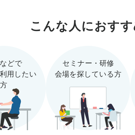
る本人確認をもって完了とします。）
2025年2月17日（月）〜
こんな人におすす
2025年2月17日（月）〜
スペース予約の決済に利用できるポイントを、利用額の5
ポイントによる支払い部分を除く。
小数点切捨（例：250円決済した場合、250円 × 5% = 12.5 → 12ポイ
新規会員登録完了した方に、スペース予約の支払いに利
1ポイント = 1円、 1ポイントから利用可能。
3,000円分を進呈。
1ポイント=1円、1ポイントから利用可能。
・ポイントは、対象となるサービス利用の決済の翌日に
などで
セミナー・研修
・本プログラム特典は、弊社規定により特典付与対象外
・本特典は１アカウントにつき１回まで付与されます。
利用したい
会場を探している方
す。あらかじめご了承ください。
・本サービス会員となり、一旦解約したのちに再度登録
・本プログラムは弊社の都合により予告なく終了・変更
方
対象外となります。
す。あらかじめご了承ください。
・SMS認証に使用する電話番号について、特典対象とな
・付与される特典の利用有効期限は、マイページ内「ポ
につき１アカウントまでです。
日付をご確認ください。
（一度SMS認証に使用された電話番号を使用して他の
を行った場合、特典付与対象外となります。）
・本特典は、はじめてSMS認証を行い、その際に適用除
合に付与されます。