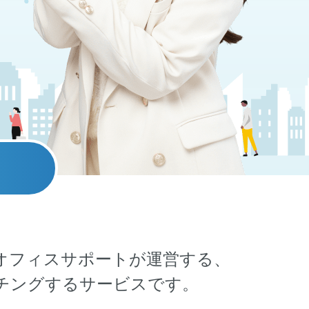
ラム
Oオフィスサポートが運営する、
チングするサービスです。
よび、SMS認証によ