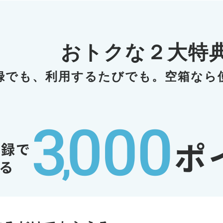
おトクな２大特
録でも、利用するたびでも。
空箱なら