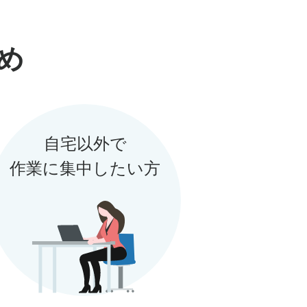
め
%分進呈。
ント付与。）
用できるポイント
付与されます。
自宅以外で
とする場合がございま
作業に集中したい方
された場合は特典付与
する場合がございま
るのは１つの電話番号
イント履歴」に記載の
アカウントでSMS認証
外条件に該当がない場