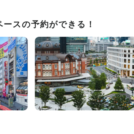
る電話番号で認証した
後に、SMS認証を未
ます。）
電話番号で認証した場
ペースの予約ができる！
に、SMS認証を未実
す。
とする場合がございま
する場合がございま
イント履歴」に記載の