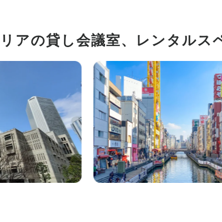
（過去に本サービスでSMS認証に使用されたことのあ
場合、特典付与対象外となります。また、一度認証完了
実施の電話番号に変更した場合でも付与対象外となり
・過去に本サービスでSMS認証に使用されたことのある
エリアの貸し会議室、
レンタルス
合、特典付与対象外となります。また、一度認証完了後
施の電話番号に変更した場合でも付与対象外となりま
・本プログラム特典は、弊社規定により特典付与対象外
す。あらかじめご了承ください。
・本プログラムは弊社の都合により予告なく終了・変更
す。あらかじめご了承ください。
・付与される特典の利用有効期限は、マイページ内「ポ
日付をご確認ください。