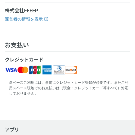
・チェックインの撤回はできません。
要があります。詳細は、ドロップインサービス利用ゲスト規
・チェックインの手続きが完了し、運営ホストとの間でドロ
株式会社FEEEP
約及びワークスペース約款をご覧ください。
ップイン契約が成立した場合は、原則としてキャンセルでき
運営者の情報を表示
ません。ドロップインを終了するためには、チェックアウト
の手続きを完了し、ドロップイン料金をお支払いいただく必
運営責任者名
要があります。詳細は、ドロップインサービス利用ゲスト規
約及びワークスペース約款をご覧ください。
「空箱byGMO」にお問い合わせ次第、遅延なく提供します。
お支払い
運営責任者名
クレジットカード
電話番号
「空箱byGMO」にお問い合わせ次第、遅延なく提供します。
「空箱byGMO」にお問い合わせ次第、遅延なく提供します。
スペースご利用には、事前にクレジットカード登録が必要です。またご利
電話番号
用スペース現地でのお支払いは（現金・クレジットカード等すべて）対応
住所
しておりません。
「空箱byGMO」にお問い合わせ次第、遅延なく提供します。
「空箱byGMO」にお問い合わせ次第、遅延なく提供します。
住所
契約条件
アプリ