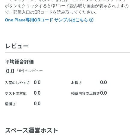
分進呈。
る場合、当日運営ホストへ支払い
チェックインの手続きが完了した時
ボタンをクリックするとQRコード読み取り画面が表示されますの
※ポイントによる支払い部分を除く。
で、部屋入口のQRコードを読み取ってください。
小数点切捨（例：250円決済した場合、250円 × 5% = 12.5 → 12ポイン
サービス提供時期
ト付与。）
One Place専用QRコード サンプルはこちら
支払方法
※1ポイント=1円、1ポイントから利用可能。
チェックインの手続きが完了した時
クレジットカード決済（VISA，Master，JCB, American
注意事項
Express, Diners）
レビュー
支払方法
・ポイントは、対象となるサービス利用の決済の翌日に付与
支払時期
されます。
平均総合評価
クレジットカード決済（VISA、Master、JCB、American
入退室時にOnePlaceと記載のあるQRコードを読み込んでくださ
・本プログラム特典は、弊社規定により特典付与対象外とす
0.0
Express、Diners Club、Discover）
/ 0件のレビュー
い。
る場合がございます。あらかじめご了承ください。
チェックアウトの手続きが完了した時
・本プログラムは弊社の都合により予告なく終了・変更する
0.0
0.0
入室のしやすさ
お得さ
場合がございます。あらかじめご了承ください。
支払時期
キャンセルについて
0.0
0.0
・付与される特典の利用有効期限は、マイページ内「ポイン
ホストの対応
掲載内容の正確さ
ト履歴」に記載の日付をご確認ください。
0.0
チェックアウトの手続きが完了した時
清潔さ
・チェックインの撤回はできません。
・チェックインの手続きが完了し、運営ホストとの間でドロ
キャンセルについて
ップイン契約が成立した場合は、原則としてキャンセルでき
ません。ドロップインを終了するためには、チェックアウト
スペース運営ホスト
の手続きを完了し、ドロップイン料金をお支払いいただく必