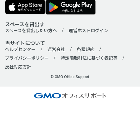
「空箱byGMO」にお問い合わせ次第、遅延なく提供します。
ドロップイン利用ゲスト規約
、
各運営ホストの利用規約
契約条件
お問い合わせ
スペースを貸出す
スペースを貸出したい方へ
運営ホストログイン
ドロップイン利用ゲスト規約
、
各運営ホストの利用規約
お問い合わせフォームよりお願いします。
当サイトについて
ヘルプセンター
運営会社
各種規約
お問い合わせ
プライバシーポリシー
特定商取引法に基づく表記等
反社対応方針
お問い合わせフォームよりお願いします。
© GMO Office Support