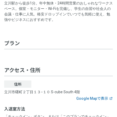
0.0
立川駅から徒歩1分。年中無休・24時間営業のおしゃれなワークス
チェックインはスマートフォンからお願いします。
株式会社FEEEP
平均総合評価
プログラム名称
ペース。個室・モニター・Wi-Fiを完備し、学生の自習や社会人の
以下のQRコードをスマートフォンでスキャンし、遷移先
事業者名
0.0
0.0
0
0.0
入室のしやすさ
お得さ
会議・仕事に人気。格安ドロップインでいつでも気軽に使え、勉
件
の施設詳細ページから「チェックイン」できます。
強やビジネスにおすすめです。
【ポイント5%還元】利用額に応じてポイント還元プログラ
0.0
0.0
ホストの対応
掲載内容の正確さ
特定商取引法に基づく表記等
株式会社FEEEP
ム
0.0
清潔さ
0
事業者名
件のレビューがあります
ドロップイン料金
プログラム対象者
プラン
株式会社FEEEP
ワークスペースごとに表示（税込表示）
本サービスでスペースを利用し決済した方
ドロップイン料金
ドロップイン料金以外の必要料金
アクセス・住所
プログラム対象期間
一覧を表示
ワークスペースごとに表示（税込表示）
なし
2025年2月17日（月）〜
住所
ドロップインの当日にワークスペース内で有償オプション利用があ
立川市曙町２丁目１３−１０ S-cube South 4階
る場合、当日運営ホストへ支払い
ドロップイン料金以外の必要料金
プログラム特典内容
Google Mapで表示
サービス提供時期
なし
入退室方法
スペース予約の決済に利用できるポイントを、利用額の5%
ドロップインの当日にワークスペース内で有償オプション利用があ
「チェックイン」ボタン、または「このプランでチェックイン」