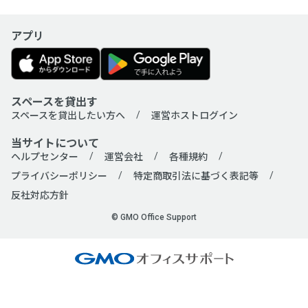
アプリ
会場タイプ
すべて
貸し会議室
セミナー会場
コワーキングスペース
ワークボックス
スペースを貸出す
展示会場
カラオケボックス（ビジネス用）
スペースを貸出したい方へ
運営ホストログイン
レンタルスペース
パーティールーム
当サイトについて
ヘルプセンター
運営会社
各種規約
イベントスペース
撮影スタジオ
プライバシーポリシー
特定商取引法に基づく表記等
音楽スタジオ
ハウススタジオ
反社対応方針
レンタルキッチン
レンタルサロン
© GMO Office Support
ネイルサロン
トレーニングジム
ダンススタジオ
その他多目的スペース
利用人数