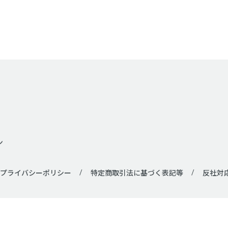
ン
プライバシーポリシー
特定商取引法に基づく表記等
反社対
すべて
貸し会議室
セミナー会場
コワーキングス
ワークボックス
展示会場
カラオケボックス（ビジネ
レンタルスペース
パーティールーム
イベントスペー
音楽スタジオ
ハウススタジオ
レンタルキッチン