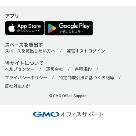
アプリ
会場タイプ
すべて
貸し会議室
セミナー会場
コワーキングスペース
ワークボックス
スペースを貸出す
展示会場
カラオケボックス（ビジネス用）
スペースを貸出したい方へ
運営ホストログイン
レンタルスペース
パーティールーム
当サイトについて
ヘルプセンター
運営会社
各種規約
イベントスペース
撮影スタジオ
プライバシーポリシー
特定商取引法に基づく表記等
音楽スタジオ
ハウススタジオ
反社対応方針
レンタルキッチン
レンタルサロン
© GMO Office Support
ネイルサロン
トレーニングジム
ダンススタジオ
その他多目的スペース
利用人数