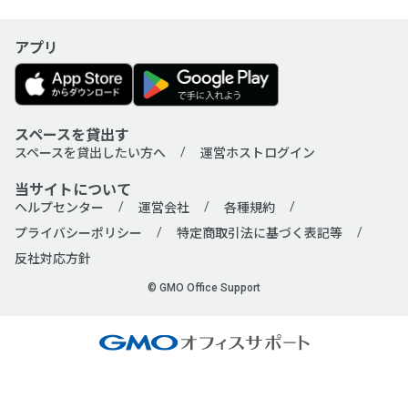
アプリ
会場タイプ
すべて
貸し会議室
セミナー会場
コワーキングスペース
ワークボックス
スペースを貸出す
展示会場
カラオケボックス（ビジネス用）
スペースを貸出したい方へ
運営ホストログイン
レンタルスペース
パーティールーム
当サイトについて
ヘルプセンター
運営会社
各種規約
イベントスペース
撮影スタジオ
プライバシーポリシー
特定商取引法に基づく表記等
音楽スタジオ
ハウススタジオ
反社対応方針
レンタルキッチン
レンタルサロン
© GMO Office Support
ネイルサロン
トレーニングジム
ダンススタジオ
その他多目的スペース
利用人数