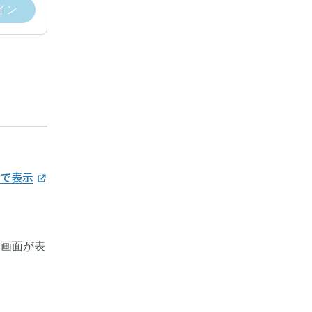
イン
イント還元プログラム
apで表示
た方
り画面が表
トを、利用額の5%分進呈。
 12.5 → 12ポイント付与。）