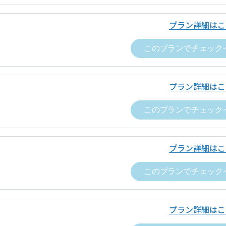
は、チェックアウトの手続きを完了し、
番号
「空箱byGMO」にお問い合わせ次第、
要があります。詳細は、ドロップインサ
プラン詳細はこ
ス約款をご覧ください。
「空箱byGMO」にお問い合わせ次第、
このプランでチェック
責任者名
「空箱byGMO」にお問い合わせ次第、
条件
ドロップイン利用ゲスト規約
、
各運営ホ
プラン詳細はこ
番号
「空箱byGMO」にお問い合わせ次第、
い合わせ
お問い合わせフォームよりお願いします
このプランでチェック
「空箱byGMO」にお問い合わせ次第、
条件
ドロップイン利用ゲスト規約
、
各運営ホ
プラン詳細はこ
このプランでチェック
い合わせ
お問い合わせフォームよりお願いします
プラン詳細はこ