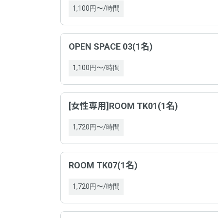
1,100円〜/時間
OPEN SPACE 03(1名)
1,100円〜/時間
[女性専用]ROOM TK01(1名)
1,720円〜/時間
野村
平均総
以下
事業
入室の
ROOM TK07(1名)
ホスト
ドロ
1,720円〜/時間
特定商
清潔さ
ドロ
お得さ
事業