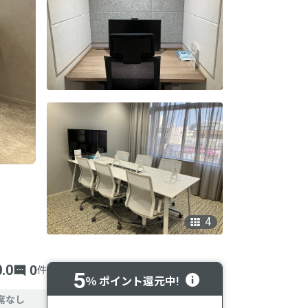
4
0.0
0
件
5
％ ポイント還元中!
席なし