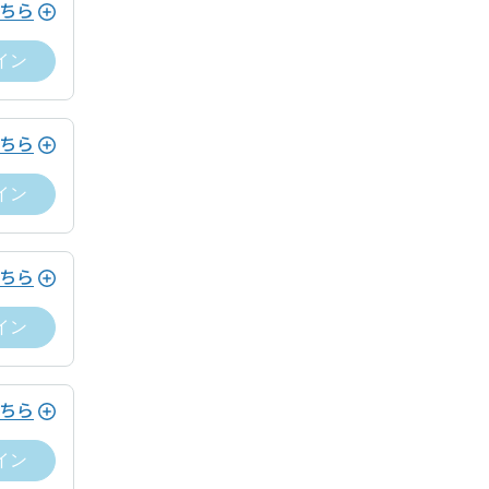
ション利用がある場合、当日運営ホストへ支払い
ちら
イン
merican Express, Diners）
ちら
ション利用がある場合、当日運営ホストへ支払い
イン
merican Express、Diners Club、
ちら
ホストとの間でドロップイン契約が成立
ません。ドロップインを終了するために
イン
ドロップイン料金をお支払いいただく必
ービス利用ゲスト規約及びワークスペー
ちら
遅延なく提供します。
ホストとの間でドロップイン契約が成立
イン
ません。ドロップインを終了するために