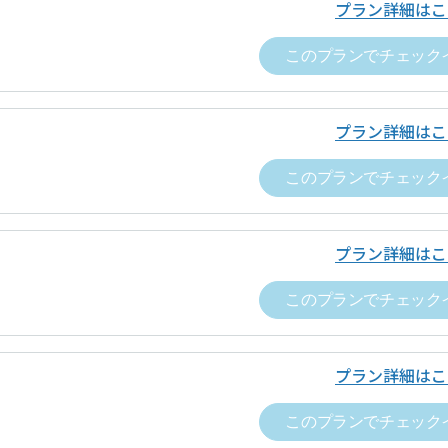
要料金
ドロップインの当日にワークスペース内で有償オプ
プラン詳細はこ
0.0
容の正確さ
ップイン料金
ワークスペースごとに表示（税込表示）
このプランでチェック
ビス提供時期
チェックインの手続きが完了した時
ップイン料金以外
なし
方法
クレジットカード決済（VISA，Master，JCB, A
プラン詳細はこ
要料金
ドロップインの当日にワークスペース内で有償オプ
時期
チェックアウトの手続きが完了した時
このプランでチェック
ビス提供時期
チェックインの手続きが完了した時
ンセルについて
・チェックインの撤回はできません。
方法
クレジットカード決済（VISA、Master、JCB、A
プラン詳細はこ
・チェックインの手続きが完了し、運営
Discover）
した場合は、原則としてキャンセルでき
このプランでチェック
は、チェックアウトの手続きを完了し、
要があります。詳細は、ドロップインサ
時期
チェックアウトの手続きが完了した時
ス約款をご覧ください。
プラン詳細はこ
ンセルについて
・チェックインの撤回はできません。
責任者名
「空箱byGMO」にお問い合わせ次第、
・チェックインの手続きが完了し、運営
このプランでチェック
した場合は、原則としてキャンセルでき