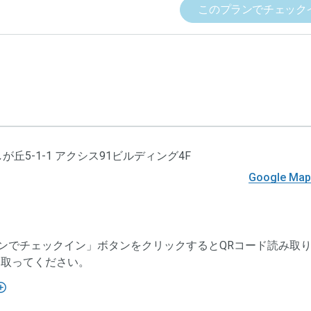
このプランでチェック
グラム名称
【ポイント5%還元】利用額に応じてポ
丘5-1-1 アクシス91ビルディング4F
Google M
グラム対象者
本サービスでスペースを利用し決済し
グラム対象期間
2025年2月17日（月）〜
ンでチェックイン」ボタンをクリックするとQRコード読み取
グラム特典内容
スペース予約の決済に利用できるポイン
み取ってください。
※ポイントによる支払い部分を除く。
小数点切捨（例：250円決済した場合、250円 × 5% =
※1ポイント=1円、1ポイントから利用可能。