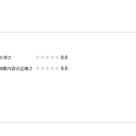
事項
・ポイントは、対象となるサービス利
・本プログラム特典は、弊社規定によ
す。あらかじめご了承ください。
・本プログラムは弊社の都合により予
す。あらかじめご了承ください。
・付与される特典の利用有効期限は、
一覧を表示
日付をご確認ください。
0.0
お得さ
0.0
掲載内容の正確さ