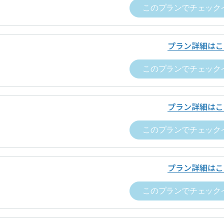
このプランでチェック
プラン詳細はこ
このプランでチェック
プラン詳細はこ
このプランでチェック
0.0
0
チェックインはスマートフォンからお
不動産株式会社
合評価
件のレビューがあります
のQRコードをスマートフォンでスキャンし、遷移先の施設詳
者名
野村不動産株式会社
0.0
しやすさ
0.0
0
プラン詳細はこ
件
0.0
の対応
ップイン料金
ワークスペースごとに表示（税込表示）
このプランでチェック
取引法に基づく表記等
0.0
ップイン料金以外
なし
0.0
者名
野村不動産株式会社