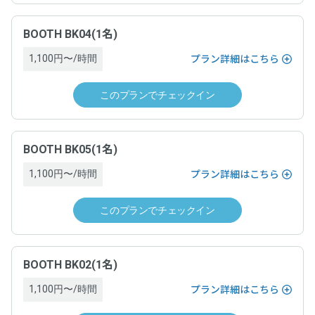
分進呈。
る場合、当日運営ホストへ支払い
チェックインの手続きが完了した時
※ポイントによる支払い部分を除く。
小数点切捨（例：250円決済した場合、250円 × 5% = 12.5 → 12ポイン
BOOTH BK04(1名)
サービス提供時期
ト付与。）
支払方法
※1ポイント=1円、1ポイントから利用可能。
1,100円〜/時間
プラン詳細はこちら
チェックインの手続きが完了した時
クレジットカード決済（VISA，Master，JCB, American
注意事項
このプランでチェックイン
Express, Diners）
支払方法
・ポイントは、対象となるサービス利用の決済の翌日に付与
支払時期
されます。
BOOTH BK05(1名)
クレジットカード決済（VISA、Master、JCB、American
・本プログラム特典は、弊社規定により特典付与対象外とす
Express、Diners Club、Discover）
る場合がございます。あらかじめご了承ください。
1,100円〜/時間
プラン詳細はこちら
チェックアウトの手続きが完了した時
・本プログラムは弊社の都合により予告なく終了・変更する
場合がございます。あらかじめご了承ください。
支払時期
このプランでチェックイン
キャンセルについて
・付与される特典の利用有効期限は、マイページ内「ポイン
ト履歴」に記載の日付をご確認ください。
チェックアウトの手続きが完了した時
・チェックインの撤回はできません。
BOOTH BK02(1名)
・チェックインの手続きが完了し、運営ホストとの間でドロ
キャンセルについて
ップイン契約が成立した場合は、原則としてキャンセルでき
1,100円〜/時間
プラン詳細はこちら
ません。ドロップインを終了するためには、チェックアウト
の手続きを完了し、ドロップイン料金をお支払いいただく必