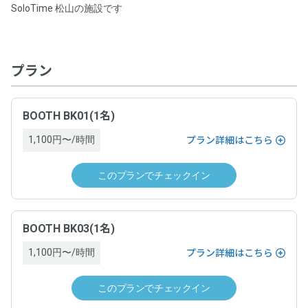
0.0
SoloTime 松山の施設です
チェックインはスマートフォンからお願いします。
野村不動産株式会社
平均総合評価
プログラム名称
以下のQRコードをスマートフォンでスキャンし、遷移先
事業者名
0.0
0.0
0
0.0
入室のしやすさ
お得さ
件
の施設詳細ページから「チェックイン」できます。
【ポイント5%還元】利用額に応じてポイント還元プログラ
0.0
0.0
ホストの対応
掲載内容の正確さ
特定商取引法に基づく表記等
プラン
野村不動産株式会社
ム
0.0
清潔さ
0
事業者名
件のレビューがあります
ドロップイン料金
プログラム対象者
BOOTH BK01(1名)
野村不動産株式会社
1,100円〜/時間
プラン詳細はこちら
ワークスペースごとに表示（税込表示）
本サービスでスペースを利用し決済した方
ドロップイン料金
このプランでチェックイン
ドロップイン料金以外の必要料金
プログラム対象期間
一覧を表示
ワークスペースごとに表示（税込表示）
なし
2025年2月17日（月）〜
BOOTH BK03(1名)
ドロップインの当日にワークスペース内で有償オプション利用があ
る場合、当日運営ホストへ支払い
ドロップイン料金以外の必要料金
1,100円〜/時間
プラン詳細はこちら
プログラム特典内容
サービス提供時期
なし
このプランでチェックイン
スペース予約の決済に利用できるポイントを、利用額の5%
ドロップインの当日にワークスペース内で有償オプション利用があ