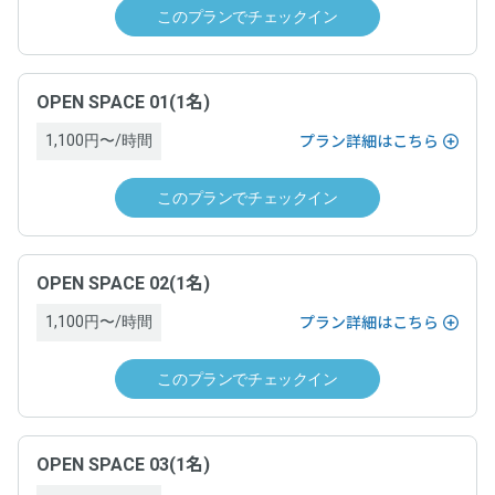
・チェックインの撤回はできません。
要があります。詳細は、ドロップインサービス利用ゲスト規
このプランでチェックイン
・チェックインの手続きが完了し、運営ホストとの間でドロ
約及びワークスペース約款をご覧ください。
ップイン契約が成立した場合は、原則としてキャンセルでき
ません。ドロップインを終了するためには、チェックアウト
の手続きを完了し、ドロップイン料金をお支払いいただく必
運営責任者名
OPEN SPACE 01(1名)
要があります。詳細は、ドロップインサービス利用ゲスト規
1,100円〜/時間
プラン詳細はこちら
約及びワークスペース約款をご覧ください。
「空箱byGMO」にお問い合わせ次第、遅延なく提供します。
このプランでチェックイン
運営責任者名
電話番号
「空箱byGMO」にお問い合わせ次第、遅延なく提供します。
「空箱byGMO」にお問い合わせ次第、遅延なく提供します。
OPEN SPACE 02(1名)
1,100円〜/時間
電話番号
プラン詳細はこちら
住所
このプランでチェックイン
「空箱byGMO」にお問い合わせ次第、遅延なく提供します。
「空箱byGMO」にお問い合わせ次第、遅延なく提供します。
住所
契約条件
OPEN SPACE 03(1名)