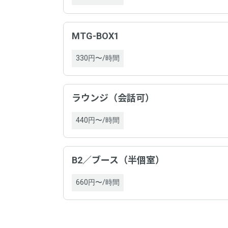
MTG-BOX1
330円〜/時間
nex
平均総
以下
事業
入室の
ラウンジ（会話可）
ホスト
ドロ
440円〜/時間
特定商
清潔さ
ドロ
お得さ
事業
の必
B2／ブース（半個室）
掲載内
660円〜/時間
ドロ
サー
ドロ
支払
の必