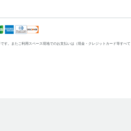
事項
・ポイントは、対象となるサービス利
・本プログラム特典は、弊社規定によ
す。あらかじめご了承ください。
入退室時にOnePlaceと記載のあるQRコード
・本プログラムは弊社の都合により予
す。あらかじめご了承ください。
・付与される特典の利用有効期限は、
一覧を表示
日付をご確認ください。
要です。またご利用スペース現地でのお支払いは（現金・クレジットカード等すべて