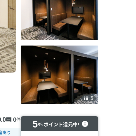
5
0.0
0
件
5
％ ポイント還元中!
席あり