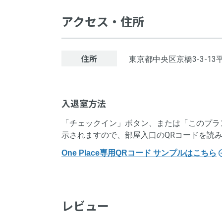
支払
アクセス・住所
サー
キャ
支払
住所
東京都中央区京橋3-3-13
支払
入退室方法
キャ
「チェックイン」ボタン、または「このプラ
運営
示されますので、部屋入口のQRコードを読
One Place専用QRコード サンプルはこちら
電話
住所
レビュー
運営
契約