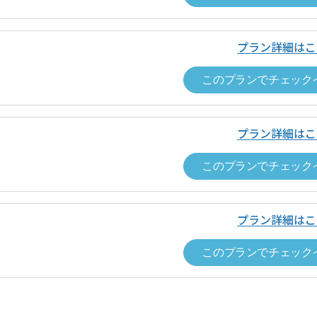
プラン詳細はこ
このプランでチェック
0.0
0
チェックインはスマートフォンからお
株式会社
合評価
件のレビューがあります
のQRコードをスマートフォンでスキャンし、遷移先の施設詳
者名
nex株式会社
0.0
しやすさ
プラン詳細はこ
0.0
0
件
0.0
の対応
ップイン料金
ワークスペースごとに表示（税込表示）
このプランでチェック
取引法に基づく表記等
0.0
ップイン料金以外
なし
0.0
者名
nex株式会社
要料金
ドロップインの当日にワークスペース内で有償オプ
プラン詳細はこ
0.0
容の正確さ
このプランでチェック
ップイン料金
ワークスペースごとに表示（税込表示）
ビス提供時期
チェックインの手続きが完了した時
ップイン料金以外
なし
方法
クレジットカード決済（VISA，Master，JCB, A
要料金
ドロップインの当日にワークスペース内で有償オプ