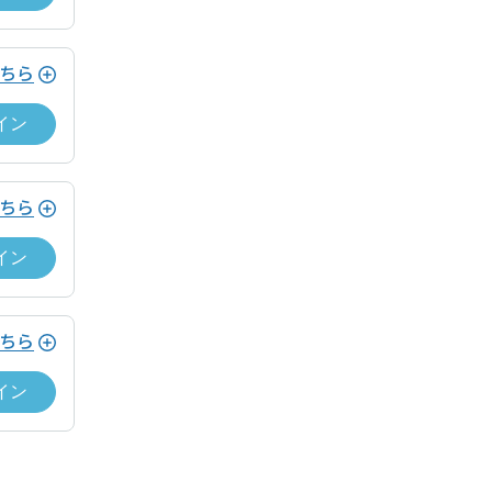
ちら
イン
願いします。
細ページから「チェックイン」できます。
ちら
イン
ション利用がある場合、当日運営ホストへ支払い
ちら
イン
merican Express, Diners）
ション利用がある場合、当日運営ホストへ支払い