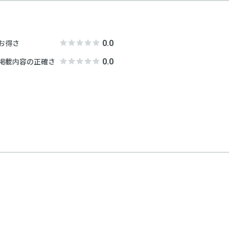
番号
「空箱byGMO」にお問い合わせ次第、
い合わせ
お問い合わせフォームよりお願いします
0.0
お得さ
「空箱byGMO」にお問い合わせ次第、
0.0
掲載内容の正確さ
条件
ドロップイン利用ゲスト規約
、
各運営ホ
グラム名称
【ポイント5%還元】利用額に応じてポ
い合わせ
お問い合わせフォームよりお願いします
グラム対象者
本サービスでスペースを利用し決済し
グラム対象期間
2025年2月17日（月）〜
グラム特典内容
スペース予約の決済に利用できるポイン
※ポイントによる支払い部分を除く。
小数点切捨（例：250円決済した場合、250円 × 5% =
※1ポイント=1円、1ポイントから利用可能。