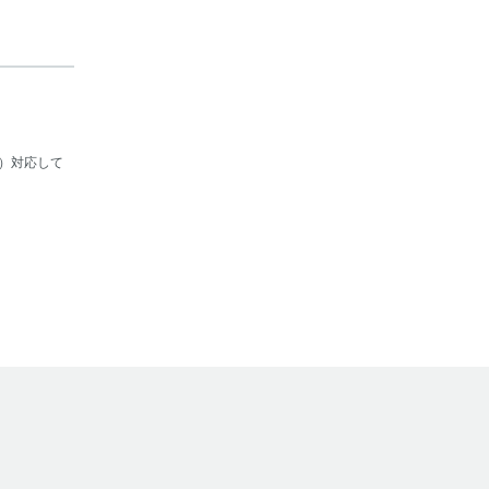
用の決済の翌日に付与されます。
り特典付与対象外とする場合がございま
を読み込んでください。
告なく終了・変更する場合がございま
マイページ内「ポイント履歴」に記載の
）対応して