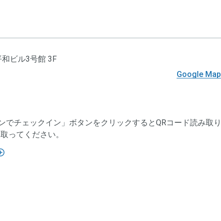
時期
チェックアウトの手続きが完了した時
ビス提供時期
チェックインの手続きが完了した時
ンセルについて
・チェックインの撤回はできません。
方法
クレジットカード決済（VISA、Master、JCB、A
・チェックインの手続きが完了し、運営
平和ビル3号館 3F
Discover）
した場合は、原則としてキャンセルでき
Google M
は、チェックアウトの手続きを完了し、
要があります。詳細は、ドロップインサ
時期
チェックアウトの手続きが完了した時
ス約款をご覧ください。
ンセルについて
・チェックインの撤回はできません。
ンでチェックイン」ボタンをクリックするとQRコード読み取
責任者名
「空箱byGMO」にお問い合わせ次第、
・チェックインの手続きが完了し、運営
み取ってください。
した場合は、原則としてキャンセルでき
は、チェックアウトの手続きを完了し、
番号
「空箱byGMO」にお問い合わせ次第、
要があります。詳細は、ドロップインサ
ス約款をご覧ください。
「空箱byGMO」にお問い合わせ次第、
責任者名
「空箱byGMO」にお問い合わせ次第、
条件
ドロップイン利用ゲスト規約
、
各運営ホ