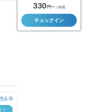
330
円〜
/
時間
チェックイン
ちら
イン