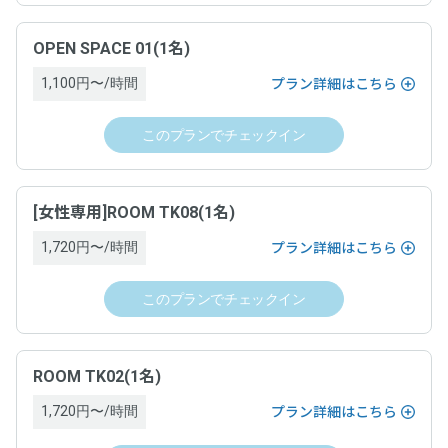
分進呈。
る場合、当日運営ホストへ支払い
チェックインの手続きが完了した時
※ポイントによる支払い部分を除く。
小数点切捨（例：250円決済した場合、250円 × 5% = 12.5 → 12ポイン
OPEN SPACE 01(1名)
サービス提供時期
ト付与。）
支払方法
※1ポイント=1円、1ポイントから利用可能。
1,100円〜/時間
プラン詳細はこちら
チェックインの手続きが完了した時
クレジットカード決済（VISA，Master，JCB, American
注意事項
このプランでチェックイン
Express, Diners）
支払方法
・ポイントは、対象となるサービス利用の決済の翌日に付与
支払時期
されます。
[女性専用]ROOM TK08(1名)
クレジットカード決済（VISA、Master、JCB、American
・本プログラム特典は、弊社規定により特典付与対象外とす
Express、Diners Club、Discover）
る場合がございます。あらかじめご了承ください。
1,720円〜/時間
プラン詳細はこちら
チェックアウトの手続きが完了した時
・本プログラムは弊社の都合により予告なく終了・変更する
場合がございます。あらかじめご了承ください。
支払時期
このプランでチェックイン
キャンセルについて
・付与される特典の利用有効期限は、マイページ内「ポイン
ト履歴」に記載の日付をご確認ください。
チェックアウトの手続きが完了した時
・チェックインの撤回はできません。
ROOM TK02(1名)
・チェックインの手続きが完了し、運営ホストとの間でドロ
キャンセルについて
ップイン契約が成立した場合は、原則としてキャンセルでき
1,720円〜/時間
プラン詳細はこちら
ません。ドロップインを終了するためには、チェックアウト
の手続きを完了し、ドロップイン料金をお支払いいただく必