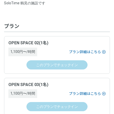
0.0
SoloTime 鶴見の施設です
チェックインはスマートフォンからお願いします。
野村不動産株式会社
平均総合評価
プログラム名称
以下のQRコードをスマートフォンでスキャンし、遷移先
事業者名
0.0
0.0
0
0.0
入室のしやすさ
お得さ
件
の施設詳細ページから「チェックイン」できます。
【ポイント5%還元】利用額に応じてポイント還元プログラ
0.0
0.0
ホストの対応
掲載内容の正確さ
特定商取引法に基づく表記等
プラン
野村不動産株式会社
ム
0.0
清潔さ
0
事業者名
件のレビューがあります
ドロップイン料金
プログラム対象者
OPEN SPACE 02(1名)
野村不動産株式会社
1,100円〜/時間
プラン詳細はこちら
ワークスペースごとに表示（税込表示）
本サービスでスペースを利用し決済した方
ドロップイン料金
このプランでチェックイン
ドロップイン料金以外の必要料金
プログラム対象期間
一覧を表示
ワークスペースごとに表示（税込表示）
なし
2025年2月17日（月）〜
OPEN SPACE 03(1名)
ドロップインの当日にワークスペース内で有償オプション利用があ
る場合、当日運営ホストへ支払い
ドロップイン料金以外の必要料金
1,100円〜/時間
プラン詳細はこちら
プログラム特典内容
サービス提供時期
なし
このプランでチェックイン
スペース予約の決済に利用できるポイントを、利用額の5%
ドロップインの当日にワークスペース内で有償オプション利用があ