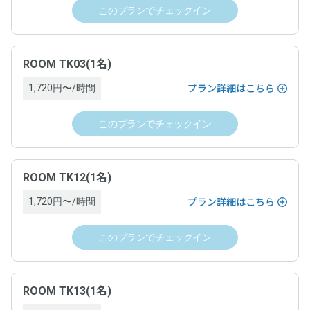
・チェックインの撤回はできません。
要があります。詳細は、ドロップインサービス利用ゲスト規
このプランでチェックイン
・チェックインの手続きが完了し、運営ホストとの間でドロ
約及びワークスペース約款をご覧ください。
ップイン契約が成立した場合は、原則としてキャンセルでき
ません。ドロップインを終了するためには、チェックアウト
の手続きを完了し、ドロップイン料金をお支払いいただく必
運営責任者名
ROOM TK03(1名)
要があります。詳細は、ドロップインサービス利用ゲスト規
1,720円〜/時間
プラン詳細はこちら
約及びワークスペース約款をご覧ください。
「空箱byGMO」にお問い合わせ次第、遅延なく提供します。
このプランでチェックイン
運営責任者名
電話番号
「空箱byGMO」にお問い合わせ次第、遅延なく提供します。
「空箱byGMO」にお問い合わせ次第、遅延なく提供します。
ROOM TK12(1名)
1,720円〜/時間
電話番号
プラン詳細はこちら
住所
このプランでチェックイン
「空箱byGMO」にお問い合わせ次第、遅延なく提供します。
「空箱byGMO」にお問い合わせ次第、遅延なく提供します。
住所
契約条件
ROOM TK13(1名)