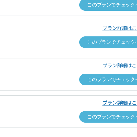
このプランでチェック
プラン詳細はこ
このプランでチェック
プラン詳細はこ
このプランでチェック
0.0
0
チェックインはスマートフォンからお
不動産株式会社
合評価
件のレビューがあります
のQRコードをスマートフォンでスキャンし、遷移先の施設詳
者名
野村不動産株式会社
0.0
しやすさ
0.0
0
プラン詳細はこ
件
0.0
の対応
ップイン料金
ワークスペースごとに表示（税込表示）
このプランでチェック
取引法に基づく表記等
0.0
ップイン料金以外
なし
0.0
者名
野村不動産株式会社