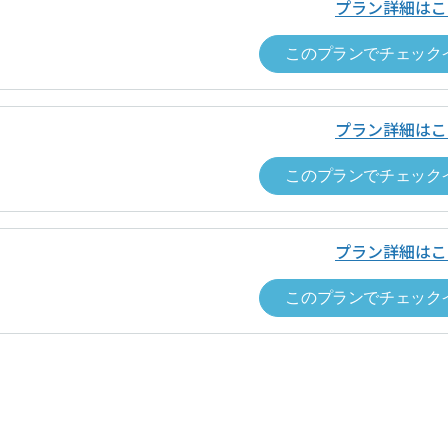
プラン詳細はこ
事項
・ポイントは、対象となるサービス利
このプランでチェック
・本プログラム特典は、弊社規定によ
す。あらかじめご了承ください。
・本プログラムは弊社の都合により予
プラン詳細はこ
す。あらかじめご了承ください。
・付与される特典の利用有効期限は、
このプランでチェック
一覧を表示
日付をご確認ください。
プラン詳細はこ
このプランでチェック