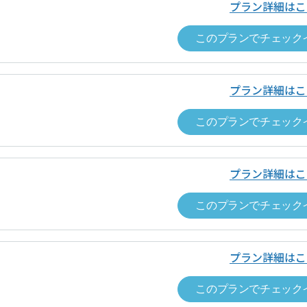
要料金
ドロップインの当日にワークスペース内で有償オプ
プラン詳細はこ
0.0
容の正確さ
ップイン料金
ワークスペースごとに表示（税込表示）
このプランでチェック
ビス提供時期
チェックインの手続きが完了した時
ップイン料金以外
なし
方法
クレジットカード決済（VISA，Master，JCB, A
プラン詳細はこ
要料金
ドロップインの当日にワークスペース内で有償オプ
時期
チェックアウトの手続きが完了した時
このプランでチェック
ビス提供時期
チェックインの手続きが完了した時
ンセルについて
・チェックインの撤回はできません。
方法
クレジットカード決済（VISA、Master、JCB、A
プラン詳細はこ
・チェックインの手続きが完了し、運営
Discover）
した場合は、原則としてキャンセルでき
このプランでチェック
は、チェックアウトの手続きを完了し、
要があります。詳細は、ドロップインサ
時期
チェックアウトの手続きが完了した時
ス約款をご覧ください。
プラン詳細はこ
ンセルについて
・チェックインの撤回はできません。
責任者名
「空箱byGMO」にお問い合わせ次第、
・チェックインの手続きが完了し、運営
このプランでチェック
した場合は、原則としてキャンセルでき