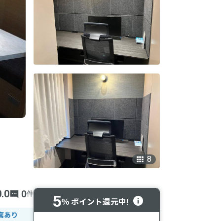
8
0.0
0
件
5
％ ポイント還元中!
席あり