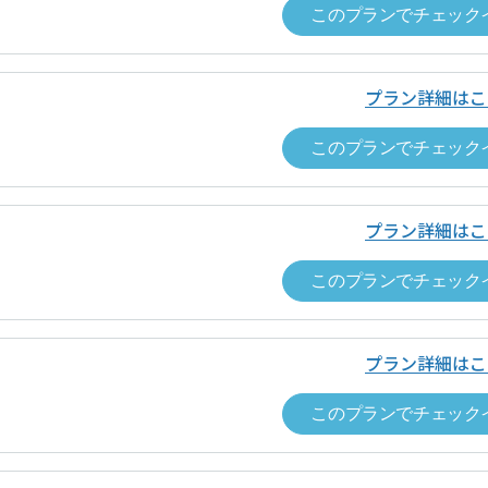
このプランでチェック
プラン詳細はこ
このプランでチェック
グラム名称
【ポイント5%還元】利用額に応じてポ
プラン詳細はこ
このプランでチェック
グラム対象者
本サービスでスペースを利用し決済し
グラム対象期間
2025年2月17日（月）〜
プラン詳細はこ
グラム特典内容
スペース予約の決済に利用できるポイン
このプランでチェック
※ポイントによる支払い部分を除く。
小数点切捨（例：250円決済した場合、250円 × 5% =
※1ポイント=1円、1ポイントから利用可能。