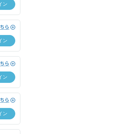
イン
ちら
イン
イント還元プログラム
ちら
イン
た方
ちら
トを、利用額の5%分進呈。
イン
 12.5 → 12ポイント付与。）