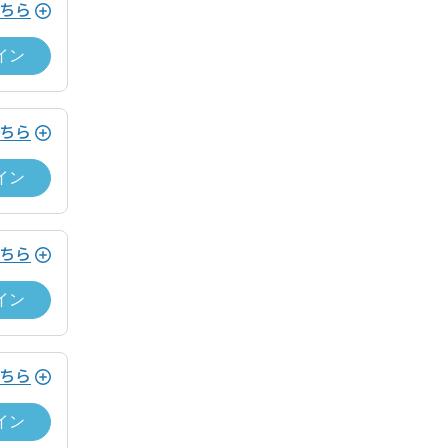
ション利用がある場合、当日運営ホストへ支払い
ちら
イン
merican Express, Diners）
ちら
ション利用がある場合、当日運営ホストへ支払い
イン
merican Express、Diners Club、
ちら
ホストとの間でドロップイン契約が成立
ません。ドロップインを終了するために
イン
ドロップイン料金をお支払いいただく必
ービス利用ゲスト規約及びワークスペー
ちら
遅延なく提供します。
ホストとの間でドロップイン契約が成立
イン
ません。ドロップインを終了するために