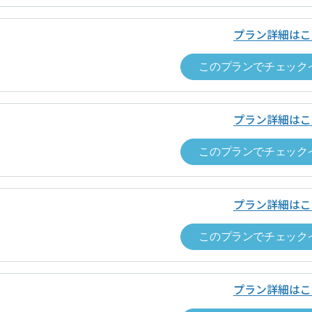
は、チェックアウトの手続きを完了し、
番号
「空箱byGMO」にお問い合わせ次第、
要があります。詳細は、ドロップインサ
プラン詳細はこ
ス約款をご覧ください。
「空箱byGMO」にお問い合わせ次第、
このプランでチェック
責任者名
「空箱byGMO」にお問い合わせ次第、
条件
ドロップイン利用ゲスト規約
、
各運営ホ
プラン詳細はこ
番号
「空箱byGMO」にお問い合わせ次第、
い合わせ
お問い合わせフォームよりお願いします
このプランでチェック
「空箱byGMO」にお問い合わせ次第、
条件
ドロップイン利用ゲスト規約
、
各運営ホ
プラン詳細はこ
このプランでチェック
い合わせ
お問い合わせフォームよりお願いします
プラン詳細はこ