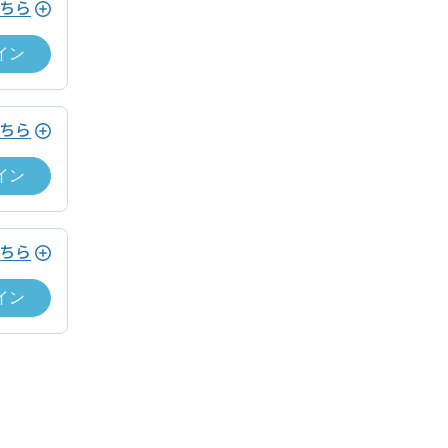
ちら
用の決済の翌日に付与されます。
イン
り特典付与対象外とする場合がございま
告なく終了・変更する場合がございま
ちら
マイページ内「ポイント履歴」に記載の
イン
ちら
イン