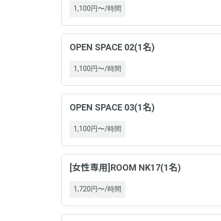
1,100円〜/時間
OPEN SPACE 02(1名)
1,100円〜/時間
OPEN SPACE 03(1名)
1,100円〜/時間
野村
平均総
以下
事業
入室の
[女性専用]ROOM NK17(1名)
ホスト
ドロ
1,720円〜/時間
特定商
清潔さ
ドロ
お得さ
事業