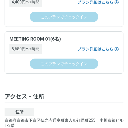
「空箱byGMO」にお問い合わせ次第、遅延なく提供します。
4,400円〜/時間
プラン詳細はこちら
ドロップイン利用ゲスト規約
、
各運営ホストの利用規約
このプランでチェックイン
契約条件
お問い合わせ
ドロップイン利用ゲスト規約
、
各運営ホストの利用規約
お問い合わせフォームよりお願いします。
MEETING ROOM 01(6名)
お問い合わせ
5,680円〜/時間
プラン詳細はこちら
お問い合わせフォームよりお願いします。
このプランでチェックイン
アクセス・住所
住所
京都府京都市下京区仏光寺通室町東入ル釘隠町255 小川京都ビル
1-3階