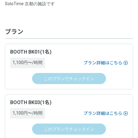
0.0
SoloTime 京都の施設です
チェックインはスマートフォンからお願いします。
野村不動産株式会社
平均総合評価
プログラム名称
以下のQRコードをスマートフォンでスキャンし、遷移先
事業者名
0.0
0.0
0
0.0
入室のしやすさ
お得さ
件
の施設詳細ページから「チェックイン」できます。
【ポイント5%還元】利用額に応じてポイント還元プログラ
0.0
0.0
ホストの対応
掲載内容の正確さ
特定商取引法に基づく表記等
プラン
野村不動産株式会社
ム
0.0
清潔さ
0
事業者名
件のレビューがあります
ドロップイン料金
プログラム対象者
BOOTH BK01(1名)
野村不動産株式会社
1,100円〜/時間
プラン詳細はこちら
ワークスペースごとに表示（税込表示）
本サービスでスペースを利用し決済した方
ドロップイン料金
このプランでチェックイン
ドロップイン料金以外の必要料金
プログラム対象期間
一覧を表示
ワークスペースごとに表示（税込表示）
なし
2025年2月17日（月）〜
BOOTH BK03(1名)
ドロップインの当日にワークスペース内で有償オプション利用があ
る場合、当日運営ホストへ支払い
ドロップイン料金以外の必要料金
1,100円〜/時間
プラン詳細はこちら
プログラム特典内容
サービス提供時期
なし
このプランでチェックイン
スペース予約の決済に利用できるポイントを、利用額の5%
ドロップインの当日にワークスペース内で有償オプション利用があ