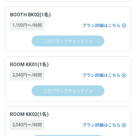
分進呈。
る場合、当日運営ホストへ支払い
チェックインの手続きが完了した時
※ポイントによる支払い部分を除く。
小数点切捨（例：250円決済した場合、250円 × 5% = 12.5 → 12ポイン
BOOTH BK02(1名)
サービス提供時期
ト付与。）
支払方法
※1ポイント=1円、1ポイントから利用可能。
1,100円〜/時間
プラン詳細はこちら
チェックインの手続きが完了した時
クレジットカード決済（VISA，Master，JCB, American
注意事項
このプランでチェックイン
Express, Diners）
支払方法
・ポイントは、対象となるサービス利用の決済の翌日に付与
支払時期
されます。
ROOM KK01(1名)
クレジットカード決済（VISA、Master、JCB、American
・本プログラム特典は、弊社規定により特典付与対象外とす
Express、Diners Club、Discover）
る場合がございます。あらかじめご了承ください。
2,040円〜/時間
プラン詳細はこちら
チェックアウトの手続きが完了した時
・本プログラムは弊社の都合により予告なく終了・変更する
場合がございます。あらかじめご了承ください。
支払時期
このプランでチェックイン
キャンセルについて
・付与される特典の利用有効期限は、マイページ内「ポイン
ト履歴」に記載の日付をご確認ください。
チェックアウトの手続きが完了した時
・チェックインの撤回はできません。
ROOM KK02(1名)
・チェックインの手続きが完了し、運営ホストとの間でドロ
キャンセルについて
ップイン契約が成立した場合は、原則としてキャンセルでき
2,040円〜/時間
プラン詳細はこちら
ません。ドロップインを終了するためには、チェックアウト
の手続きを完了し、ドロップイン料金をお支払いいただく必