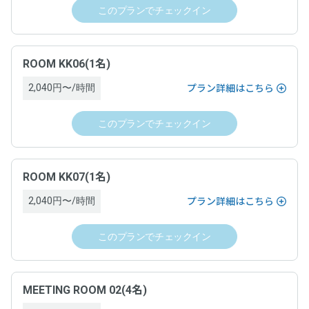
・チェックインの撤回はできません。
要があります。詳細は、ドロップインサービス利用ゲスト規
このプランでチェックイン
・チェックインの手続きが完了し、運営ホストとの間でドロ
約及びワークスペース約款をご覧ください。
ップイン契約が成立した場合は、原則としてキャンセルでき
ません。ドロップインを終了するためには、チェックアウト
の手続きを完了し、ドロップイン料金をお支払いいただく必
運営責任者名
ROOM KK06(1名)
要があります。詳細は、ドロップインサービス利用ゲスト規
2,040円〜/時間
プラン詳細はこちら
約及びワークスペース約款をご覧ください。
「空箱byGMO」にお問い合わせ次第、遅延なく提供します。
このプランでチェックイン
運営責任者名
電話番号
「空箱byGMO」にお問い合わせ次第、遅延なく提供します。
「空箱byGMO」にお問い合わせ次第、遅延なく提供します。
ROOM KK07(1名)
2,040円〜/時間
電話番号
プラン詳細はこちら
住所
このプランでチェックイン
「空箱byGMO」にお問い合わせ次第、遅延なく提供します。
「空箱byGMO」にお問い合わせ次第、遅延なく提供します。
住所
契約条件
MEETING ROOM 02(4名)