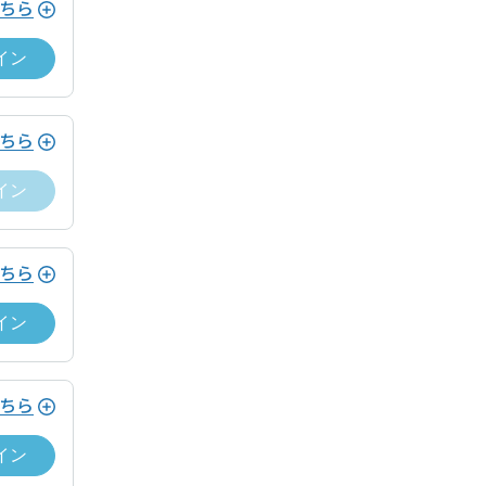
ちら
用の決済の翌日に付与されます。
イン
り特典付与対象外とする場合がございま
告なく終了・変更する場合がございま
ちら
マイページ内「ポイント履歴」に記載の
イン
ちら
イン
ちら
イン