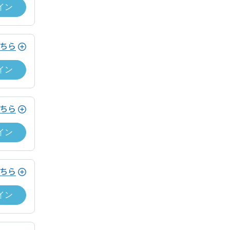
イン
ちら
イン
イント還元プログラム
ちら
イン
た方
ちら
トを、利用額の5%分進呈。
イン
 12.5 → 12ポイント付与。）