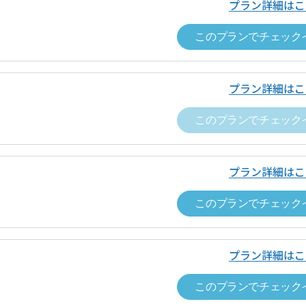
プラン詳細はこ
事項
・ポイントは、対象となるサービス利
このプランでチェック
・本プログラム特典は、弊社規定によ
す。あらかじめご了承ください。
・本プログラムは弊社の都合により予
プラン詳細はこ
す。あらかじめご了承ください。
・付与される特典の利用有効期限は、
このプランでチェック
一覧を表示
日付をご確認ください。
プラン詳細はこ
このプランでチェック
プラン詳細はこ
このプランでチェック