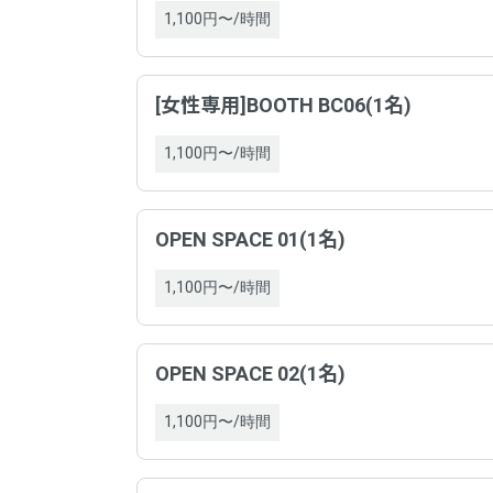
1,100円〜/時間
[女性専用]BOOTH BC06(1名)
1,100円〜/時間
OPEN SPACE 01(1名)
1,100円〜/時間
野村
平均総
以下
事業
入室の
OPEN SPACE 02(1名)
ホスト
ドロ
1,100円〜/時間
特定商
清潔さ
ドロ
お得さ
事業