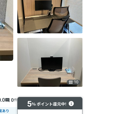
10
0.0
0
件
5
％ ポイント還元中!
席あり