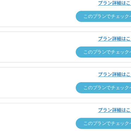
要料金
ドロップインの当日にワークスペース内で有償オプ
プラン詳細はこ
0.0
容の正確さ
ップイン料金
ワークスペースごとに表示（税込表示）
このプランでチェック
ビス提供時期
チェックインの手続きが完了した時
ップイン料金以外
なし
方法
クレジットカード決済（VISA，Master，JCB, A
プラン詳細はこ
要料金
ドロップインの当日にワークスペース内で有償オプ
時期
チェックアウトの手続きが完了した時
このプランでチェック
ビス提供時期
チェックインの手続きが完了した時
ンセルについて
・チェックインの撤回はできません。
方法
クレジットカード決済（VISA、Master、JCB、A
プラン詳細はこ
・チェックインの手続きが完了し、運営
Discover）
した場合は、原則としてキャンセルでき
このプランでチェック
は、チェックアウトの手続きを完了し、
要があります。詳細は、ドロップインサ
時期
チェックアウトの手続きが完了した時
ス約款をご覧ください。
プラン詳細はこ
ンセルについて
・チェックインの撤回はできません。
責任者名
「空箱byGMO」にお問い合わせ次第、
・チェックインの手続きが完了し、運営
このプランでチェック
した場合は、原則としてキャンセルでき