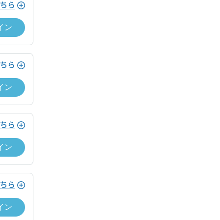
ション利用がある場合、当日運営ホストへ支払い
ちら
イン
merican Express, Diners）
ちら
ション利用がある場合、当日運営ホストへ支払い
イン
merican Express、Diners Club、
ちら
ホストとの間でドロップイン契約が成立
ません。ドロップインを終了するために
イン
ドロップイン料金をお支払いいただく必
ービス利用ゲスト規約及びワークスペー
ちら
遅延なく提供します。
ホストとの間でドロップイン契約が成立
イン
ません。ドロップインを終了するために