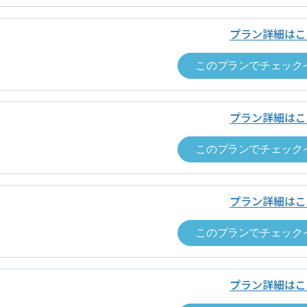
は、チェックアウトの手続きを完了し、
番号
「空箱byGMO」にお問い合わせ次第、
要があります。詳細は、ドロップインサ
プラン詳細はこ
ス約款をご覧ください。
「空箱byGMO」にお問い合わせ次第、
このプランでチェック
責任者名
「空箱byGMO」にお問い合わせ次第、
条件
ドロップイン利用ゲスト規約
、
各運営ホ
プラン詳細はこ
番号
「空箱byGMO」にお問い合わせ次第、
い合わせ
お問い合わせフォームよりお願いします
このプランでチェック
「空箱byGMO」にお問い合わせ次第、
条件
ドロップイン利用ゲスト規約
、
各運営ホ
プラン詳細はこ
このプランでチェック
い合わせ
お問い合わせフォームよりお願いします
プラン詳細はこ