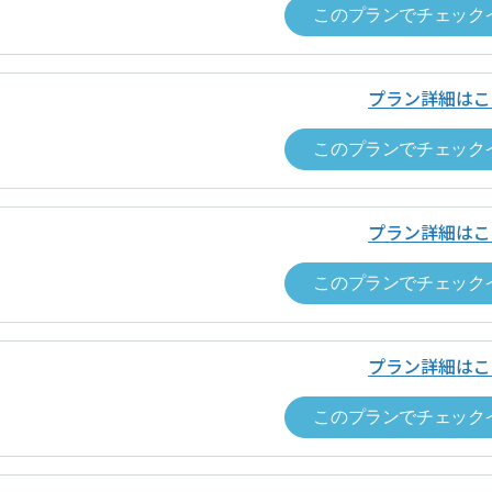
このプランでチェック
プラン詳細はこ
このプランでチェック
グラム名称
【ポイント5%還元】利用額に応じてポ
プラン詳細はこ
このプランでチェック
グラム対象者
本サービスでスペースを利用し決済し
グラム対象期間
2025年2月17日（月）〜
プラン詳細はこ
グラム特典内容
スペース予約の決済に利用できるポイン
このプランでチェック
※ポイントによる支払い部分を除く。
小数点切捨（例：250円決済した場合、250円 × 5% =
※1ポイント=1円、1ポイントから利用可能。