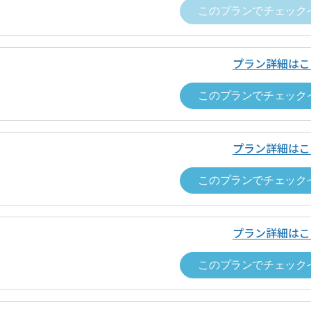
このプランでチェック
プラン詳細はこ
このプランでチェック
プラン詳細はこ
このプランでチェック
0.0
0
チェックインはスマートフォンからお
不動産株式会社
合評価
件のレビューがあります
のQRコードをスマートフォンでスキャンし、遷移先の施設詳
者名
野村不動産株式会社
0.0
しやすさ
0.0
0
プラン詳細はこ
件
0.0
の対応
ップイン料金
ワークスペースごとに表示（税込表示）
このプランでチェック
取引法に基づく表記等
0.0
ップイン料金以外
なし
0.0
者名
野村不動産株式会社