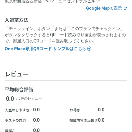
東京都新宿区西新宿1-5-12ニューセントラルビル 9F
住所
契約条件
Google Mapで表示
「空箱byGMO」にお問い合わせ次第、遅延なく提供します。
入退室方法
ドロップイン利用ゲスト規約
、
各運営ホストの利用規約
「チェックイン」ボタン、または「このプランでチェックイン」
契約条件
ボタンをクリックするとQRコード読み取り画面が表示されますの
お問い合わせ
で、部屋入口のQRコードを読み取ってください。
One Place専用QRコード サンプルはこちら
ドロップイン利用ゲスト規約
、
各運営ホストの利用規約
お問い合わせフォームよりお願いします。
お問い合わせ
レビュー
お問い合わせフォームよりお願いします。
平均総合評価
入退室時にOnePlaceと記載のあるQRコードを読み込んでくださ
0.0
/ 0件のレビュー
い。
0.0
0.0
入室のしやすさ
お得さ
0.0
0.0
ホストの対応
掲載内容の正確さ
0.0
清潔さ