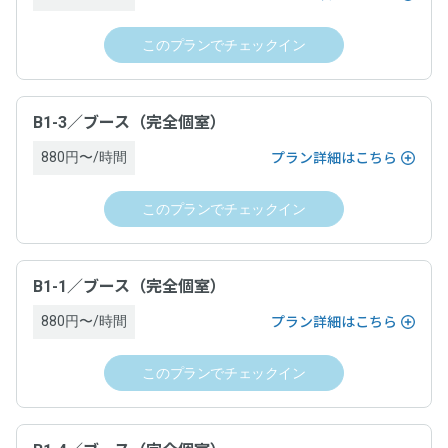
サービス提供時期
なし
スペース予約の決済に利用できるポイントを、利用額の5%
ドロップインの当日にワークスペース内で有償オプション利用があ
このプランでチェックイン
一覧を表示
分進呈。
る場合、当日運営ホストへ支払い
チェックインの手続きが完了した時
※ポイントによる支払い部分を除く。
小数点切捨（例：250円決済した場合、250円 × 5% = 12.5 → 12ポイン
サービス提供時期
ト付与。）
支払方法
B1-3／ブース（完全個室）
※1ポイント=1円、1ポイントから利用可能。
880円〜/時間
プラン詳細はこちら
チェックインの手続きが完了した時
クレジットカード決済（VISA，Master，JCB, American
注意事項
Express, Diners）
このプランでチェックイン
支払方法
・ポイントは、対象となるサービス利用の決済の翌日に付与
支払時期
されます。
クレジットカード決済（VISA、Master、JCB、American
・本プログラム特典は、弊社規定により特典付与対象外とす
B1-1／ブース（完全個室）
Express、Diners Club、Discover）
る場合がございます。あらかじめご了承ください。
チェックアウトの手続きが完了した時
・本プログラムは弊社の都合により予告なく終了・変更する
880円〜/時間
プラン詳細はこちら
場合がございます。あらかじめご了承ください。
支払時期
キャンセルについて
・付与される特典の利用有効期限は、マイページ内「ポイン
このプランでチェックイン
ト履歴」に記載の日付をご確認ください。
チェックアウトの手続きが完了した時
・チェックインの撤回はできません。
・チェックインの手続きが完了し、運営ホストとの間でドロ