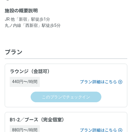
施設の概要説明
0.0
JR 他「新宿」駅徒歩1分
チェックインはスマートフォンからお願いします。
nex株式会社
平均総合評価
プログラム名称
丸ノ内線「西新宿」駅徒歩5分
以下のQRコードをスマートフォンでスキャンし、遷移先
事業者名
0.0
0.0
0
0.0
入室のしやすさ
お得さ
件
の施設詳細ページから「チェックイン」できます。
【ポイント5%還元】利用額に応じてポイント還元プログラ
0.0
0.0
ホストの対応
掲載内容の正確さ
特定商取引法に基づく表記等
nex株式会社
ム
プラン
0.0
清潔さ
0
事業者名
件のレビューがあります
ドロップイン料金
プログラム対象者
ラウンジ（会話可）
nex株式会社
ワークスペースごとに表示（税込表示）
本サービスでスペースを利用し決済した方
440円〜/時間
プラン詳細はこちら
ドロップイン料金
ドロップイン料金以外の必要料金
プログラム対象期間
このプランでチェックイン
ワークスペースごとに表示（税込表示）
なし
2025年2月17日（月）〜
ドロップインの当日にワークスペース内で有償オプション利用があ
B1-2／ブース（完全個室）
る場合、当日運営ホストへ支払い
ドロップイン料金以外の必要料金
プログラム特典内容
880円〜/時間
プラン詳細はこちら