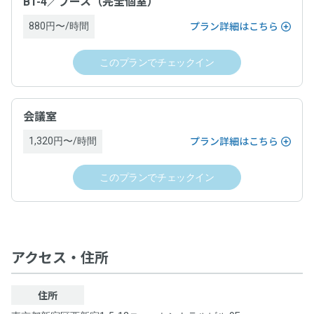
B1-4／ブース（完全個室）
キャンセルについて
ップイン契約が成立した場合は、原則としてキャンセルでき
ません。ドロップインを終了するためには、チェックアウト
880円〜/時間
プラン詳細はこちら
の手続きを完了し、ドロップイン料金をお支払いいただく必
・チェックインの撤回はできません。
要があります。詳細は、ドロップインサービス利用ゲスト規
・チェックインの手続きが完了し、運営ホストとの間でドロ
約及びワークスペース約款をご覧ください。
このプランでチェックイン
ップイン契約が成立した場合は、原則としてキャンセルでき
ません。ドロップインを終了するためには、チェックアウト
の手続きを完了し、ドロップイン料金をお支払いいただく必
運営責任者名
要があります。詳細は、ドロップインサービス利用ゲスト規
会議室
約及びワークスペース約款をご覧ください。
「空箱byGMO」にお問い合わせ次第、遅延なく提供します。
1,320円〜/時間
プラン詳細はこちら
運営責任者名
電話番号
このプランでチェックイン
「空箱byGMO」にお問い合わせ次第、遅延なく提供します。
「空箱byGMO」にお問い合わせ次第、遅延なく提供します。
電話番号
住所
アクセス・住所
「空箱byGMO」にお問い合わせ次第、遅延なく提供します。
「空箱byGMO」にお問い合わせ次第、遅延なく提供します。
住所