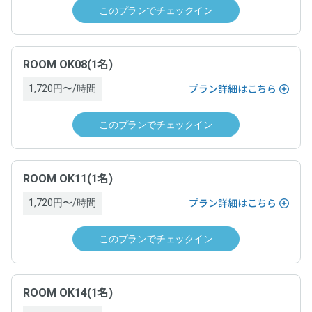
・チェックインの撤回はできません。
要があります。詳細は、ドロップインサービス利用ゲスト規
このプランでチェックイン
・チェックインの手続きが完了し、運営ホストとの間でドロ
約及びワークスペース約款をご覧ください。
ップイン契約が成立した場合は、原則としてキャンセルでき
ません。ドロップインを終了するためには、チェックアウト
の手続きを完了し、ドロップイン料金をお支払いいただく必
運営責任者名
ROOM OK08(1名)
要があります。詳細は、ドロップインサービス利用ゲスト規
1,720円〜/時間
プラン詳細はこちら
約及びワークスペース約款をご覧ください。
「空箱byGMO」にお問い合わせ次第、遅延なく提供します。
このプランでチェックイン
運営責任者名
電話番号
「空箱byGMO」にお問い合わせ次第、遅延なく提供します。
「空箱byGMO」にお問い合わせ次第、遅延なく提供します。
ROOM OK11(1名)
1,720円〜/時間
電話番号
プラン詳細はこちら
住所
このプランでチェックイン
「空箱byGMO」にお問い合わせ次第、遅延なく提供します。
「空箱byGMO」にお問い合わせ次第、遅延なく提供します。
住所
契約条件
ROOM OK14(1名)