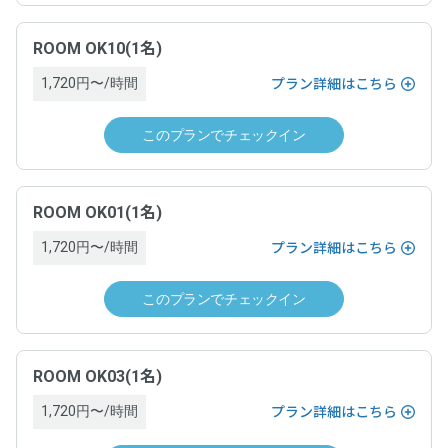
分進呈。
る場合、当日運営ホストへ支払い
チェックインの手続きが完了した時
※ポイントによる支払い部分を除く。
小数点切捨（例：250円決済した場合、250円 × 5% = 12.5 → 12ポイン
ROOM OK10(1名)
サービス提供時期
ト付与。）
支払方法
※1ポイント=1円、1ポイントから利用可能。
1,720円〜/時間
プラン詳細はこちら
チェックインの手続きが完了した時
クレジットカード決済（VISA，Master，JCB, American
注意事項
このプランでチェックイン
Express, Diners）
支払方法
・ポイントは、対象となるサービス利用の決済の翌日に付与
支払時期
されます。
ROOM OK01(1名)
クレジットカード決済（VISA、Master、JCB、American
・本プログラム特典は、弊社規定により特典付与対象外とす
Express、Diners Club、Discover）
る場合がございます。あらかじめご了承ください。
1,720円〜/時間
プラン詳細はこちら
チェックアウトの手続きが完了した時
・本プログラムは弊社の都合により予告なく終了・変更する
場合がございます。あらかじめご了承ください。
支払時期
このプランでチェックイン
キャンセルについて
・付与される特典の利用有効期限は、マイページ内「ポイン
ト履歴」に記載の日付をご確認ください。
チェックアウトの手続きが完了した時
・チェックインの撤回はできません。
ROOM OK03(1名)
・チェックインの手続きが完了し、運営ホストとの間でドロ
キャンセルについて
ップイン契約が成立した場合は、原則としてキャンセルでき
1,720円〜/時間
プラン詳細はこちら
ません。ドロップインを終了するためには、チェックアウト
の手続きを完了し、ドロップイン料金をお支払いいただく必