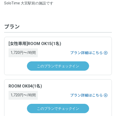
0.0
SoloTime 大宮駅前の施設です
チェックインはスマートフォンからお願いします。
野村不動産株式会社
平均総合評価
プログラム名称
以下のQRコードをスマートフォンでスキャンし、遷移先
事業者名
0.0
0.0
0
0.0
入室のしやすさ
お得さ
件
の施設詳細ページから「チェックイン」できます。
【ポイント5%還元】利用額に応じてポイント還元プログラ
0.0
0.0
ホストの対応
掲載内容の正確さ
特定商取引法に基づく表記等
プラン
野村不動産株式会社
ム
0.0
清潔さ
0
事業者名
件のレビューがあります
ドロップイン料金
プログラム対象者
[女性専用]ROOM OK15(1名)
野村不動産株式会社
1,720円〜/時間
プラン詳細はこちら
ワークスペースごとに表示（税込表示）
本サービスでスペースを利用し決済した方
ドロップイン料金
このプランでチェックイン
ドロップイン料金以外の必要料金
プログラム対象期間
一覧を表示
ワークスペースごとに表示（税込表示）
なし
2025年2月17日（月）〜
ROOM OK04(1名)
ドロップインの当日にワークスペース内で有償オプション利用があ
る場合、当日運営ホストへ支払い
ドロップイン料金以外の必要料金
1,720円〜/時間
プラン詳細はこちら
プログラム特典内容
サービス提供時期
なし
このプランでチェックイン
スペース予約の決済に利用できるポイントを、利用額の5%
ドロップインの当日にワークスペース内で有償オプション利用があ