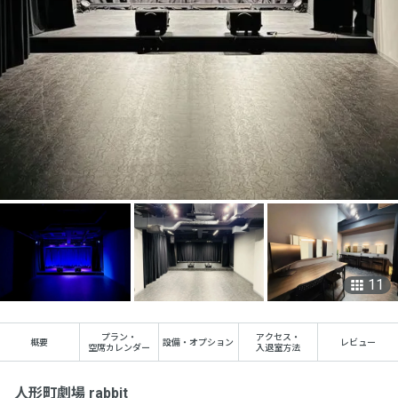
11
プラン
・
アクセス
・
概要
設備・オプション
レビュー
空席カレンダー
入退室方法
人形町劇場 rabbit