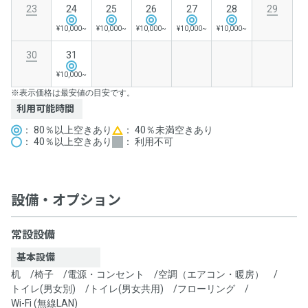
23
24
25
26
27
28
29
¥10,000~
¥10,000~
¥10,000~
¥10,000~
¥10,000~
30
31
¥10,000~
※表示価格は最安値の目安です。
利用可能時間
： 80％以上空きあり
： 40％未満空きあり
： 40％以上空きあり
： 利用不可
設備・オプション
常設設備
基本設備
机
/
椅子
/
電源・コンセント
/
空調（エアコン・暖房）
/
トイレ(男女別)
/
トイレ(男女共用)
/
フローリング
/
Wi-Fi (無線LAN)