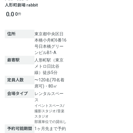
人形町劇場 rabbit
0.0
0
件
住所
東京都中央区日
本橋小舟町6番16
号日本橋グリー
ンビルB1-A
最寄駅
人形町駅（東京
メトロ日比谷
線）徒歩5分
定員人数
〜120名(70名着
席可)・80㎡
会場タイプ
レンタルスペー
ス
イベントスペース/
撮影スタジオ/音楽
スタジオ
部屋単位での貸出し
予約可能期間
1ヶ月先まで予約