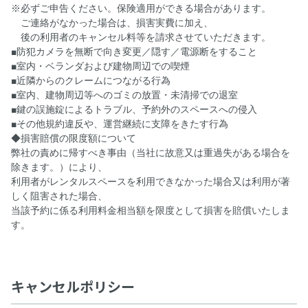
※必ずご申告ください。保険適用ができる場合があります。
ご連絡がなかった場合は、損害実費に加え、
後の利用者のキャンセル料等を請求させていただきます。
■防犯カメラを無断で向き変更／隠す／電源断をすること
■室内・ベランダおよび建物周辺での喫煙
■近隣からのクレームにつながる行為
■室内、建物周辺等へのゴミの放置・未清掃での退室
■鍵の誤施錠によるトラブル、予約外のスペースへの侵入
■その他規約違反や、運営継続に支障をきたす行為
◆損害賠償の限度額について
弊社の責めに帰すべき事由（当社に故意又は重過失がある場合を
除きます。）により、
利用者がレンタルスペースを利用できなかった場合又は利用が著
しく阻害された場合、
当該予約に係る利用料金相当額を限度として損害を賠償いたしま
す。
キャンセルポリシー