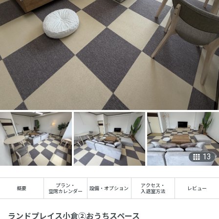
13
プラン
・
アクセス
・
概要
設備・オプション
レビュー
空席カレンダー
入退室方法
ランドプレイス小倉②おうちスペース