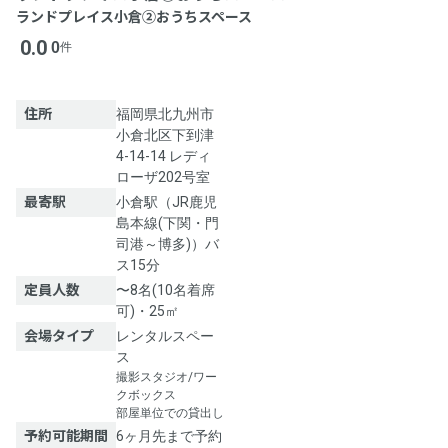
ランドプレイス小倉②おうちスペース
0.0
0
件
住所
福岡県北九州市
小倉北区下到津
4-14-14 レディ
ローザ202号室
最寄駅
小倉駅（JR鹿児
島本線(下関・門
司港～博多)）バ
ス15分
定員人数
〜8名(10名着席
可)・25㎡
会場タイプ
レンタルスペー
ス
撮影スタジオ/ワー
クボックス
部屋単位での貸出し
予約可能期間
6ヶ月先まで予約