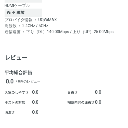
HDMIケーブル
Wi-Fi環境
プロバイダ情報 ： UQWiMAX
周波数 ： 2.4GHz / 5GHz
通信速度 ： 下り（DL）140.00Mbps / 上り（UP）25.00Mbps
レビュー
平均総合評価
0.0
/ 0件のレビュー
0.0
0.0
入室のしやすさ
お得さ
0.0
0.0
ホストの対応
掲載内容の正確さ
0.0
清潔さ