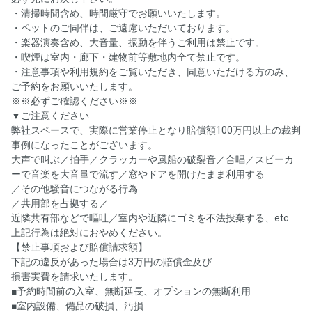
・清掃時間含め、時間厳守でお願いいたします。
・ペットのご同伴は、ご遠慮いただいております。
・楽器演奏含め、大音量、振動を伴うご利用は禁止です。
・喫煙は室内・廊下・建物前等敷地内全て禁止です。
・注意事項や利用規約をご覧いただき、同意いただける方のみ、
ご予約をお願いいたします。
※※必ずご確認ください※※
▼ご注意ください
弊社スペースで、実際に営業停止となり賠償額100万円以上の裁判
事例になったことがございます。
大声で叫ぶ／拍手／クラッカーや風船の破裂音／合唱／スピーカ
ーで音楽を大音量で流す／窓やドアを開けたまま利用する
／その他騒音につながる行為
／共用部を占拠する／
近隣共有部などで嘔吐／室内や近隣にゴミを不法投棄する、etc
上記行為は絶対におやめください。
【禁止事項および賠償請求額】
下記の違反があった場合は3万円の賠償金及び
損害実費を請求いたします。
■予約時間前の入室、無断延長、オプションの無断利用
■室内設備、備品の破損、汚損