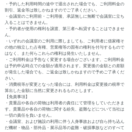
・予約した利用時間の途中で退出された場合でも、ご利用料金の
割引、返金等は致しかねますのでご了承ください。
・会議室のご利用前・ご利用後、承諾無しに無断で会議室に立ち
入ることはできません。
・予約者が使用の権利を譲渡、第三者へ転貸することはできませ
ん。
・いずれの会議室のご利用に際しましても、ご利用者に借家権そ
の他の独立した占有権、営業権等の固有の権利を付与するもので
はなく、また何らこれらの権利は発生いたしません。
・ご利用料金は予告なく変更する場合がございます。ご利用料金
は予約申込時点での金額が適用されます。変更後の金額との差額
が発生した場合でも、ご返金は致しかねますので予めご了承くだ
さい。
・消費税等が変更となった場合には、利用料金は変更後の税率で
算出した金額に当然に変更されるものとします。
【免責事項】
・貴重品や各自の荷物は利用者の責任にて管理をしていただきま
す。貴重品や各自の荷物に関する紛失、盗難などについて当社は
一切の責任を負いません。
・会議室、および施設の利用に伴う人身事故および自ら持ち込ん
だ機材・物品・部外品・展示品等の盗難・破損事故などのすべて