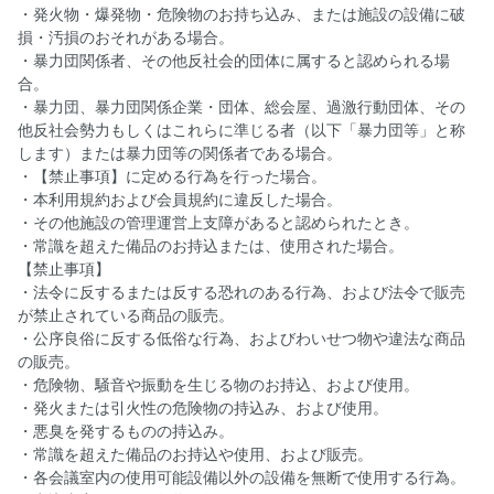
・発火物・爆発物・危険物のお持ち込み、または施設の設備に破
損・汚損のおそれがある場合。
・暴力団関係者、その他反社会的団体に属すると認められる場
合。
・暴力団、暴力団関係企業・団体、総会屋、過激行動団体、その
他反社会勢力もしくはこれらに準じる者（以下「暴力団等」と称
します）または暴力団等の関係者である場合。
・【禁止事項】に定める行為を行った場合。
・本利用規約および会員規約に違反した場合。
・その他施設の管理運営上支障があると認められたとき。
・常識を超えた備品のお持込または、使用された場合。
【禁止事項】
・法令に反するまたは反する恐れのある行為、および法令で販売
が禁止されている商品の販売。
・公序良俗に反する低俗な行為、およびわいせつ物や違法な商品
の販売。
・危険物、騒音や振動を生じる物のお持込、および使用。
・発火または引火性の危険物の持込み、および使用。
・悪臭を発するものの持込み。
・常識を超えた備品のお持込や使用、および販売。
・各会議室内の使用可能設備以外の設備を無断で使用する行為。