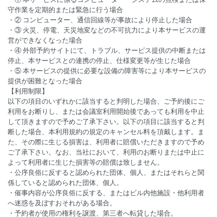
守作業を定期的または緊急に行う場合
・② コンピューター、通信回線等が事故により停止した場合
・③ 火災、停電、天災地変などの不可抗力により本サービスの運
営ができなくなった場合
・④ 外部予約サイトにて、トラブル、サービス提供の中断または
停止、本サービスとの連携の停止、仕様変更等が生じた場合
・⑤ 本サービスの提供に必要な設備の障害等により本サービスの
提供が困難となった場合
【利用制限】
以下の項目のいずれかに該当すると判明した場合、ご予約後にご
利用をお断りし、または会議室利用開始後であっても利用を中止
して頂きますので予めご了承下さい。以下の項目に該当すると判
断した場合、本利用規約の規定のキャンセル料を頂戴します。ま
た、その際に生じる損害は、利用者に賠償いただきますので予め
ご了承下さい。なお、当社において、利用のお断りまたは中止に
よって利用者に生じた損害等の賠償は致しません。
・公序良俗に反すると認められた団体、個人、またはそれらと関
係していると認められた団体、個人。
・催事内容が公序良俗に反する、またはビル内他施設・他利用者
へ迷惑を及ぼすおそれがある場合。
・予約者が使用の権利を譲渡、第三者へ転貸した場合。