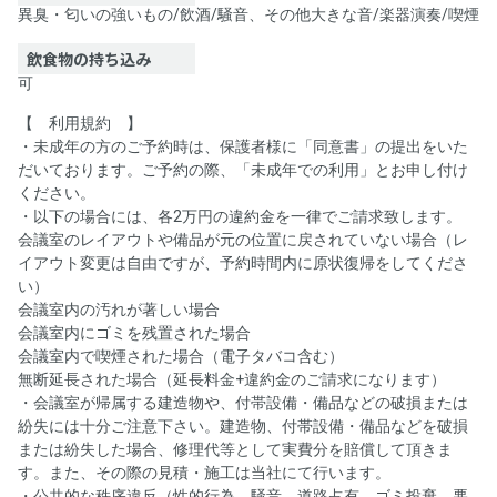
異臭・匂いの強いもの
/
飲酒
/
騒音、その他大きな音
/
楽器演奏
/
喫煙
飲食物の持ち込み
可
【 利用規約 】
・未成年の方のご予約時は、保護者様に「同意書」の提出をいた
だいております。ご予約の際、「未成年での利用」とお申し付け
ください。
・以下の場合には、各2万円の違約金を一律でご請求致します。
会議室のレイアウトや備品が元の位置に戻されていない場合（レ
イアウト変更は自由ですが、予約時間内に原状復帰をしてくださ
い）
会議室内の汚れが著しい場合
会議室内にゴミを残置された場合
会議室内で喫煙された場合（電子タバコ含む）
無断延長された場合（延長料金+違約金のご請求になります）
・会議室が帰属する建造物や、付帯設備・備品などの破損または
紛失には十分ご注意下さい。建造物、付帯設備・備品などを破損
または紛失した場合、修理代等として実費分を賠償して頂きま
す。また、その際の見積・施工は当社にて行います。
・公共的な秩序違反（性的行為、騒音、道路占有、ゴミ投棄、悪