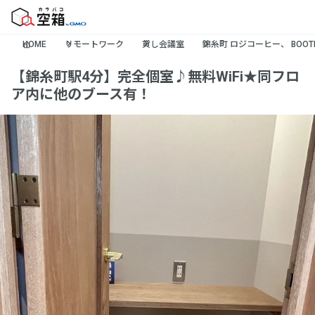
HOME
リモートワーク
貸し会議室
錦糸町 ロジコーヒー、 BOOTH
【錦糸町駅4分】完全個室♪無料WiFi★同フロ
ア内に他のブース有！