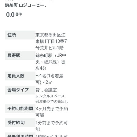
錦糸町 ロジコーヒー、
0.0
0
件
住所
東京都墨田区江
東橋1丁目13番7
号荒井ビル1階
最寄駅
錦糸町駅（JR中
央・総武線）徒
歩4分
定員人数
〜1名(1名着席
可)・2㎡
会場タイプ
貸し会議室
レンタルスペース
部屋単位での貸出し
予約可能期間
3ヶ月先まで予約
可能
受付締切
1分前まで予約可
能
最低利用時間
1時間から利用可