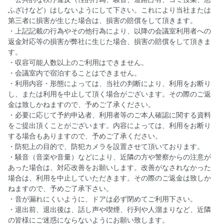
ふざけなど）はしないようにして下さい。これにより当社または
第三者に損害が生じた場合は、損害の賠償をして頂きます。
・上記記載の行為やその他行為により、以降の会議室利用者への
返金対応等の損害が弊社に生じた場合、損害の賠償をして頂きま
す。
・収容可能人数以上のご利用はできません。
・会議室内で宿泊することはできません。
・利用内容・形態によっては、当社の判断により、利用をお断り
し、または利用を中止して頂く場合がございます。その際のご返
金は致しかねますので、予めご了承ください。
・必要に応じて予約申込者、利用者等のご本人確認に関する資料
をご提出頂くことがございます。内容によっては、利用をお断り
する場合もありますので、予めご了承ください。
・防犯上の目的で、防犯カメラを設置させて頂いております。
・騒音（音楽や音量）などにより、近隣の方や警察からの注意が
あった場合は、対応改善をお願いします。改善がなされなかった
場合は、利用を中止していただきます。その際のご返金は致しか
ねますので、予めご了承下さい。
・音が漏れにくいように、ドアは必ず閉めてご利用下さい。
・退出前、退出後は、話し声や喫煙、行列や人溜まりなど、近隣
の皆様にご迷惑にならないようにお願い致します。