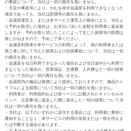
の事故について、当社は一切の責任を負いません。
・天災や事故等により、やむを得ず会議室を利用できなくなった
場合であっても、当社は賠償等の責任を負いません。
・会議室運営上、または本サービス運営上の都合により、当社よ
り予約を取消した場合は、お支払い頂いた金額を利用者に返金致
しますが、予約を取り消したことによって生じた損害等の賠償は
致しかねますので、予めご了承ください。
・会議室利用者が本サービスの利用によって、他の利用者または
第三者に対して与えた損害および自損事故について、当社は一切
の責任を負いません。
・会議室を当日利用できなかった場合および当日途中から利用で
きなくなった場合の、営業保証、交通費、人件費など一切の損害
について当社は一切の責任を負いません。
・会議室内の備品は無償により提供しておりますので、備品のト
ラブルによる損害について当社は一切の責任を負いません。
・利用者が、利用規約および各ページに記載されたキャンセルポ
リシー、注意事項に違反した際に発生した一切の損害について当
社は一切の責任を負いません。
・当社は、以下のいずれかに該当する場合には、利用者に事前に
通知することなく、本サービスの利用の全部または一部を停止ま
たは中断する場合があります。
・① 本サービスに係るコンピューター・システムの点検または保