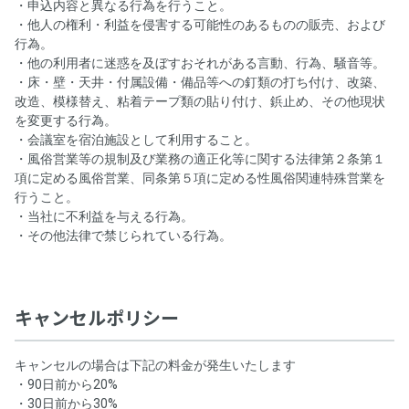
・申込内容と異なる行為を行うこと。
・他人の権利・利益を侵害する可能性のあるものの販売、および
行為。
・他の利用者に迷惑を及ぼすおそれがある言動、行為、騒音等。
・床・壁・天井・付属設備・備品等への釘類の打ち付け、改築、
改造、模様替え、粘着テープ類の貼り付け、鋲止め、その他現状
を変更する行為。
・会議室を宿泊施設として利用すること。
・風俗営業等の規制及び業務の適正化等に関する法律第２条第１
項に定める風俗営業、同条第５項に定める性風俗関連特殊営業を
行うこと。
・当社に不利益を与える行為。
・その他法律で禁じられている行為。
キャンセルポリシー
キャンセルの場合は下記の料金が発生いたします
・90日前から20%
・30日前から30%