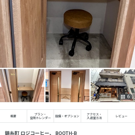
6
プラン
・
アクセス
・
概要
設備・オプション
レビュー
空席カレンダー
入退室方法
錦糸町 ロジコーヒー、 BOOTH-B