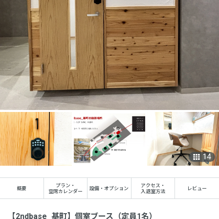
14
プラン
・
アクセス
・
概要
設備・オプション
レビュー
空席カレンダー
入退室方法
【2ndbase_基町】個室ブース（定員1名）