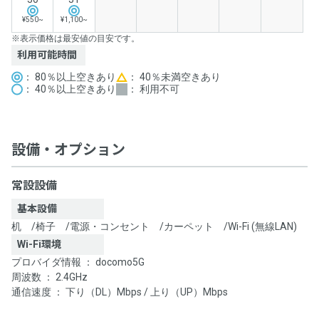
¥550~
¥1,100~
※表示価格は最安値の目安です。
利用可能時間
： 80％以上空きあり
： 40％未満空きあり
： 40％以上空きあり
： 利用不可
設備・オプション
常設設備
基本設備
机
/
椅子
/
電源・コンセント
/
カーペット
/
Wi-Fi (無線LAN)
Wi-Fi環境
プロバイダ情報 ： docomo5G
周波数 ： 2.4GHz
通信速度 ： 下り（DL）Mbps / 上り（UP）Mbps