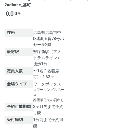
2ndbase_基町
0.0
0
件
住所
広島県広島市中
区基町6番78号パ
セーラ2階
最寄駅
県庁前駅（アス
トラムライン）
徒歩1分
定員人数
〜1名(1名着席
可)・1.63㎡
会場タイプ
ワークボックス
コワーキングスペー
ス
部屋単位での貸出し
予約可能期間
3ヶ月先まで予約
可能
受付締切
1分前まで予約可
能