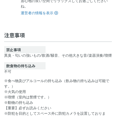
居心地の良い空間でリラックスしてお過ごしください
ね。
運営者の情報を表示
【2ndbase_基町】個室ブース（定員1名）
注意事項
禁止事項
異臭・匂いの強いもの
/
飲酒
/
騒音、その他大きな音
/
楽器演奏
/
喫煙
飲食物の持ち込み
不可
※食べ物及びアルコールの持ち込み（飲み物の持ち込みは可能で
す。）
※火気の使用
※喫煙（室内は禁煙です。）
※動物の持ち込み
【重要】必ずお読みください
※防犯を目的としてスペース外に防犯カメラを設置しておりま