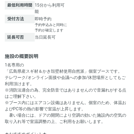
最低利用時間
15分から利用可
能
受付方法
即時予約
予約申込みと同時に
予約が確定します
延長可否
当日延長可
施設の概要説明
1名専用の
「広島県産スギ材＆かき殻壁材使用自然派」個室ブースです。
テレワーク/オンライン面接や会議への参加/休憩場所としてもご
利用頂けます。
※消防法適合の為、完全防音ではありませんので音漏れがする点
はご理解下さい。
※ブース内にはエアコン設備はありません。個室のため、体温お
よびPC等の熱の影響で室温が上昇します。
暑い場合には、ドアの開閉により空調の効いた施設内の空気の
取り入れ等で室温調整の上、ご利用をお願いします。
★おすすめポイント★