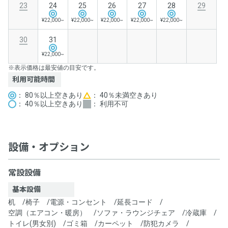
23
24
25
26
27
28
29
¥22,000~
¥22,000~
¥22,000~
¥22,000~
¥22,000~
30
31
¥22,000~
※表示価格は最安値の目安です。
利用可能時間
： 80％以上空きあり
： 40％未満空きあり
： 40％以上空きあり
： 利用不可
設備・オプション
常設設備
基本設備
机
/
椅子
/
電源・コンセント
/
延長コード
/
空調（エアコン・暖房）
/
ソファ・ラウンジチェア
/
冷蔵庫
/
トイレ(男女別)
/
ゴミ箱
/
カーペット
/
防犯カメラ
/