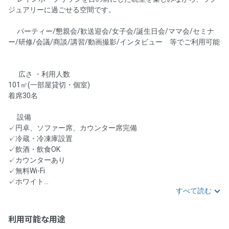
ジュアリーに過ごせる空間です。
🎉パーティー/懇親会/歓送迎会/女子会/誕生日会/ママ会/セミナ
ー/研修/会議/商談/講習/動画撮影/インタビュー 等でご利用可能
🎉
🛋️ 広さ ・利用人数
101㎡(一部屋貸切・個室)
着席30名
⭐設備
✓円卓、ソファー席、カウンター席完備
✓冷蔵・冷凍庫設置
✓飲酒・飲食OK
✓カウンターあり
✓無料Wi-Fi
✓ホワイト...
すべて読む
利用可能な用途