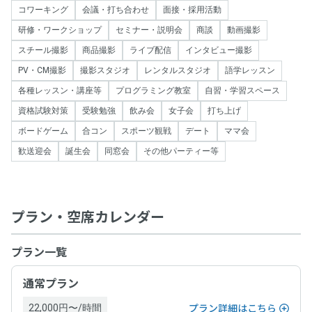
コワーキング
会議・打ち合わせ
面接・採用活動
研修・ワークショップ
セミナー・説明会
商談
動画撮影
スチール撮影
商品撮影
ライブ配信
インタビュー撮影
PV・CM撮影
撮影スタジオ
レンタルスタジオ
語学レッスン
各種レッスン・講座等
プログラミング教室
自習・学習スペース
資格試験対策
受験勉強
飲み会
女子会
打ち上げ
ボードゲーム
合コン
スポーツ観戦
デート
ママ会
歓送迎会
誕生会
同窓会
その他パーティー等
プラン・空席カレンダー
プラン一覧
通常プラン
22,000円〜/時間
プラン詳細はこちら