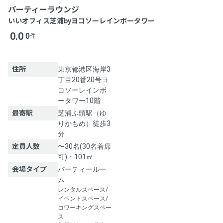
パーティーラウンジ
いいオフィス芝浦byヨコソーレインボータワー
0.0
0
件
住所
東京都港区海岸3
丁目20番20号ヨ
コソーレインボ
ータワー10階
最寄駅
芝浦ふ頭駅（ゆ
りかもめ）徒歩3
分
定員人数
〜30名(30名着席
可)・101㎡
会場タイプ
パーティールー
ム
レンタルスペース/
イベントスペース/
コワーキングスペー
ス