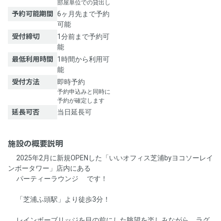
部屋単位での貸出し
予約可能期間
6ヶ月先まで予約
可能
受付締切
1分前まで予約可
能
最低利用時間
1時間から利用可
能
受付方法
即時予約
予約申込みと同時に
予約が確定します
延長可否
当日延長可
施設の概要説明
✨2025年2月に新規OPENした「いいオフィス芝浦byヨコソーレイ
ンボータワー」店内にある
🎉パーティーラウンジ🎉です！
🚃「芝浦ふ頭駅」より徒歩3分！
🌈レインボーブリッジを目の前にした眺望を楽しみながら、ラグ