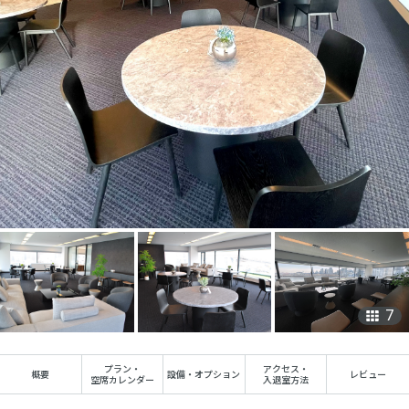
7
プラン
・
アクセス
・
概要
設備・オプション
レビュー
空席カレンダー
入退室方法