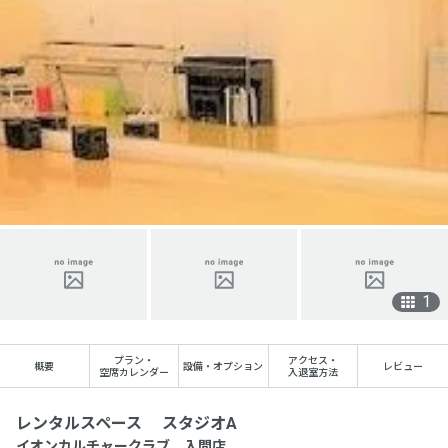
1
プラン
・
アクセス
・
概要
設備・オプション
レビュー
空席カレンダー
入退室方法
レンタルスペース スタジオA
イオンカルチャークラブ 入間店