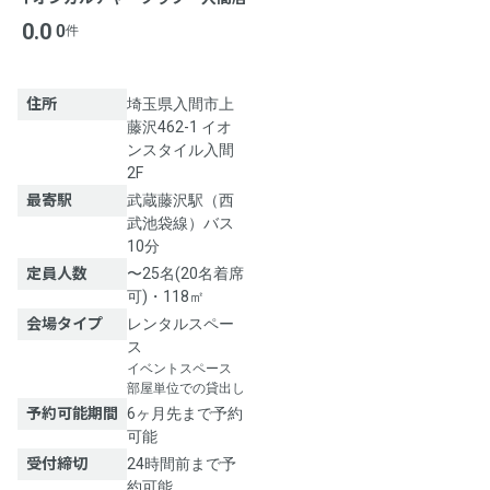
0.0
0
件
住所
埼玉県入間市上
藤沢462-1 イオ
ンスタイル入間
2F
最寄駅
武蔵藤沢駅（西
武池袋線）バス
10分
定員人数
〜25名(20名着席
可)・118㎡
会場タイプ
レンタルスペー
ス
イベントスペース
部屋単位での貸出し
予約可能期間
6ヶ月先まで予約
可能
受付締切
24時間前まで予
約可能