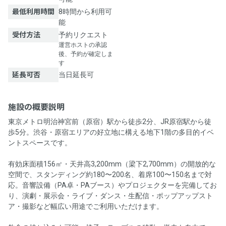
最低利用時間
8時間から利用可
能
受付方法
予約リクエスト
運営ホストの承認
後、予約が確定しま
す
延長可否
当日延長可
施設の概要説明
東京メトロ明治神宮前（原宿）駅から徒歩2分、JR原宿駅から徒
歩5分。渋谷・原宿エリアの好立地に構える地下1階の多目的イベ
ントスペースです。
有効床面積156㎡・天井高3,200mm（梁下2,700mm）の開放的な
空間で、スタンディング約180〜200名、着席100〜150名まで対
応。音響設備（PA卓・PAブース）やプロジェクターを完備してお
り、演劇・展示会・ライブ・ダンス・生配信・ポップアップスト
ア・撮影など幅広い用途でご利用いただけます。