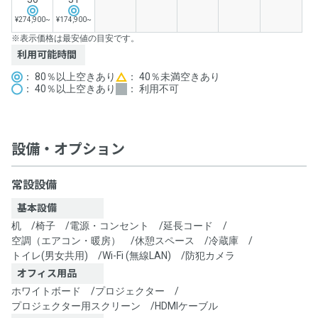
¥274,900~
¥174,900~
※表示価格は最安値の目安です。
利用可能時間
： 80％以上空きあり
： 40％未満空きあり
： 40％以上空きあり
： 利用不可
設備・オプション
常設設備
基本設備
机
/
椅子
/
電源・コンセント
/
延長コード
/
空調（エアコン・暖房）
/
休憩スペース
/
冷蔵庫
/
トイレ(男女共用)
/
Wi-Fi (無線LAN)
/
防犯カメラ
オフィス用品
ホワイトボード
/
プロジェクター
/
プロジェクター用スクリーン
/
HDMIケーブル