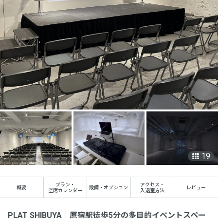
19
プラン
・
アクセス
・
概要
設備・オプション
レビュー
空席カレンダー
入退室方法
PLAT SHIBUYA｜原宿駅徒歩5分の多目的イベントスペー