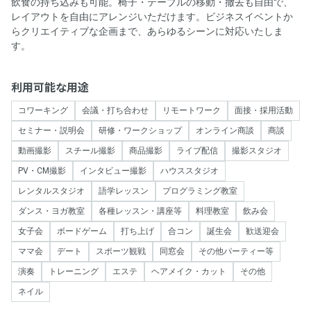
飲食の持ち込みも可能。椅子・テーブルの移動・撤去も自由で、
レイアウトを自由にアレンジいただけます。ビジネスイベントか
らクリエイティブな企画まで、あらゆるシーンに対応いたしま
す。
利用可能な用途
コワーキング
会議・打ち合わせ
リモートワーク
面接・採用活動
セミナー・説明会
研修・ワークショップ
オンライン商談
商談
動画撮影
スチール撮影
商品撮影
ライブ配信
撮影スタジオ
PV・CM撮影
インタビュー撮影
ハウススタジオ
レンタルスタジオ
語学レッスン
プログラミング教室
ダンス・ヨガ教室
各種レッスン・講座等
料理教室
飲み会
女子会
ボードゲーム
打ち上げ
合コン
誕生会
歓送迎会
ママ会
デート
スポーツ観戦
同窓会
その他パーティー等
演奏
トレーニング
エステ
ヘアメイク・カット
その他
ネイル