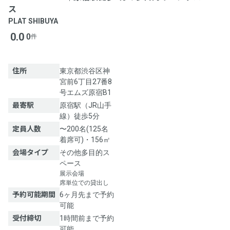
ス
PLAT SHIBUYA
0.0
0
件
住所
東京都渋谷区神
宮前6丁目27番8
号エムズ原宿B1
最寄駅
原宿駅（JR山手
線）徒歩5分
定員人数
〜200名(125名
着席可)・156㎡
会場タイプ
その他多目的ス
ペース
展示会場
席単位での貸出し
予約可能期間
6ヶ月先まで予約
可能
受付締切
1時間前まで予約
可能