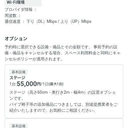
Wi-Fi環境
プロバイダ情報 ：
周波数 ：
通信速度 ： 下り（DL）Mbps / 上り（UP）Mbps
オプション
予約時に選択できる設備・備品とその金額です。 事前予約の設
備・備品をキャンセルする場合、スペース利用料金と同時にキャ
ンセルポリシーが適用されます。
基本設備
ステージ
55,000
1台
:
円
/
1日
(最大1台)
ステージ（高さ60cm・奥行き2m・幅4m）の設置オプショ
ンです。
パイプ椅子等の追加備品につきましては、別途提携業者をご
紹介いたしますので、お気軽にご相談ください。
基本設備