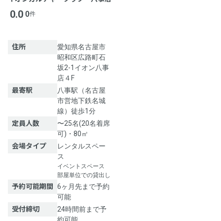
0.0
0
件
住所
愛知県名古屋市
昭和区広路町石
坂2-1イオン八事
店４F
最寄駅
八事駅（名古屋
市営地下鉄名城
線）徒歩1分
定員人数
〜25名(20名着席
可)・80㎡
会場タイプ
レンタルスペー
ス
イベントスペース
部屋単位での貸出し
予約可能期間
6ヶ月先まで予約
可能
受付締切
24時間前まで予
約可能