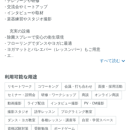
- テレワークや研修
- 交流会やミートアップ
- インタビューや取材
- 楽器練習やスタジオ撮影
🛠️充実の設備🛠️
- 除菌スプレーで安心の衛生環境
- フローリングでダンスやヨガに最適
- ヨガマットとバレエバー（レッスンバー）もご用意
- エ...
すべて読む
利用可能な用途
リモートワーク
コワーキング
会議・打ち合わせ
面接・採用活動
セミナー・説明会
研修・ワークショップ
商談
オンライン商談
動画撮影
ライブ配信
インタビュー撮影
PV・CM撮影
撮影スタジオ
語学レッスン
プログラミング教室
ダンス・ヨガ教室
各種レッスン・講座等
自習・学習スペース
資格試験対策
受験勉強
ボードゲーム