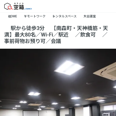
HOME
リモートワーク
レンタルスペース
大会議室
✨駅から徒歩3分✨【南森町・天神橋筋・天
満】最大80名／Wi-Fi／駅近🚃／飲食可🍵／
事前荷物お預り可／会議