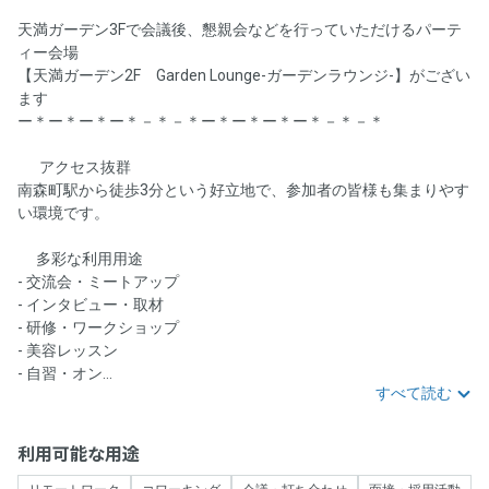
天満ガーデン3Fで会議後、懇親会などを行っていただけるパーテ
ィー会場
【天満ガーデン2F Garden Lounge-ガーデンラウンジ-】がござい
ます🥂
ー＊ー＊ー＊ー＊－＊－＊ー＊ー＊ー＊ー＊－＊－＊
🚶‍♂️ アクセス抜群 🚶‍♀️
南森町駅から徒歩3分という好立地で、参加者の皆様も集まりやす
い環境です。
🍀多彩な利用用途
- 交流会・ミートアップ
- インタビュー・取材
- 研修・ワークショップ
- 美容レッスン
- 自習・オン...
すべて読む
利用可能な用途