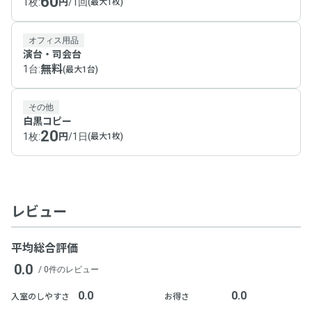
60
1枚
:
円
/
1回
(最大1枚)
オフィス用品
演台・司会台
無料
1台
:
(最大1台)
その他
白黒コピー
20
1枚
:
円
/
1日
(最大1枚)
レビュー
平均総合評価
0.0
/ 0件のレビュー
0.0
0.0
入室のしやすさ
お得さ