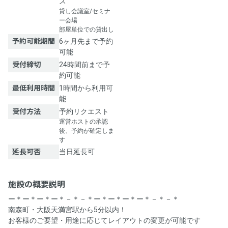
ス
貸し会議室/セミナ
ー会場
部屋単位での貸出し
予約可能期間
6ヶ月先まで予約
可能
受付締切
24時間前まで予
約可能
最低利用時間
1時間から利用可
能
受付方法
予約リクエスト
運営ホストの承認
後、予約が確定しま
す
延長可否
当日延長可
施設の概要説明
ー＊ー＊ー＊ー＊－＊－＊ー＊ー＊ー＊ー＊－＊－＊
南森町・大阪天満宮駅から5分以内！
お客様のご要望・用途に応じてレイアウトの変更が可能です😌