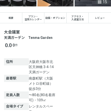
15
プラン
・
アクセス
・
概要
設備・オプション
レビュー
空席カレンダー
入退室方法
大会議室
天満ガーデン Tenma Garden
0.0
0
件
住所
大阪府大阪市北
区天神橋 3-4-14
天満ガーデン
最寄駅
南森町駅（大阪
メトロ谷町線）
徒歩3分
定員人数
〜80名(80名着席
可)・109㎡
会場タイプ
レンタルスペー