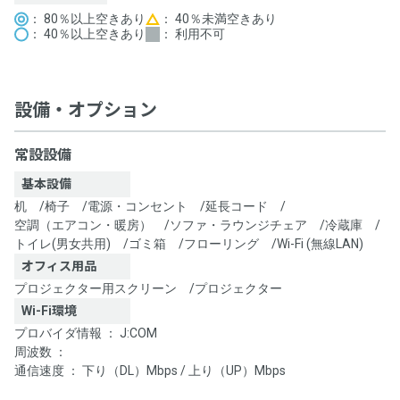
： 80％以上空きあり
： 40％未満空きあり
： 40％以上空きあり
： 利用不可
設備・オプション
常設設備
基本設備
机
/
椅子
/
電源・コンセント
/
延長コード
/
空調（エアコン・暖房）
/
ソファ・ラウンジチェア
/
冷蔵庫
/
トイレ(男女共用)
/
ゴミ箱
/
フローリング
/
Wi-Fi (無線LAN)
オフィス用品
プロジェクター用スクリーン
/
プロジェクター
Wi-Fi環境
プロバイダ情報 ： J:COM
周波数 ：
通信速度 ： 下り（DL）Mbps / 上り（UP）Mbps