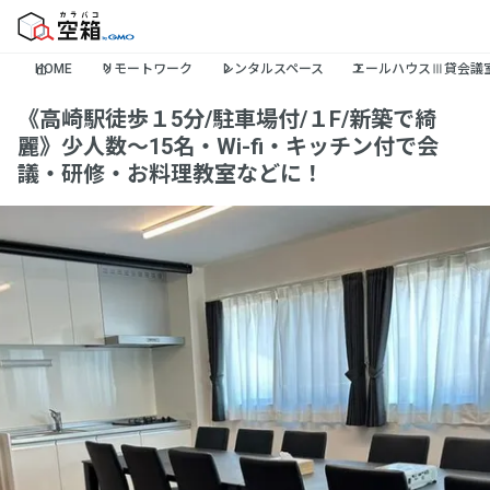
HOME
リモートワーク
レンタルスペース
エールハウスⅢ貸会議
《高崎駅徒歩１5分/駐車場付/１F/新築で綺
麗》少人数～15名・Wi-fi・キッチン付で会
議・研修・お料理教室などに！