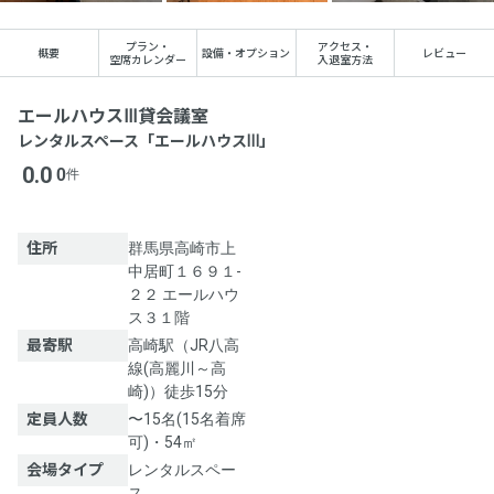
プラン
・
アクセス
・
概要
設備・オプション
レビュー
空席カレンダー
入退室方法
エールハウスⅢ貸会議室
レンタルスペース「エールハウスⅢ」
0.0
0
件
住所
群馬県高崎市上
中居町１６９１-
２２ エールハウ
ス３１階
最寄駅
高崎駅（JR八高
線(高麗川～高
崎)）徒歩15分
定員人数
〜15名(15名着席
可)・54㎡
会場タイプ
レンタルスペー
ス