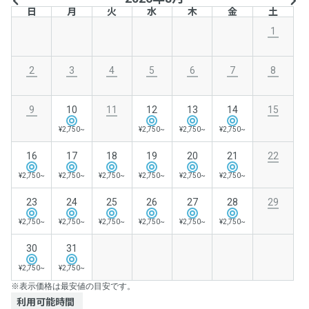
日
月
火
水
木
金
土
1
2
3
4
5
6
7
8
9
10
11
12
13
14
15
¥2,750~
¥2,750~
¥2,750~
¥2,750~
16
17
18
19
20
21
22
¥2,750~
¥2,750~
¥2,750~
¥2,750~
¥2,750~
¥2,750~
23
24
25
26
27
28
29
¥2,750~
¥2,750~
¥2,750~
¥2,750~
¥2,750~
¥2,750~
30
31
¥2,750~
¥2,750~
※表示価格は最安値の目安です。
利用可能時間