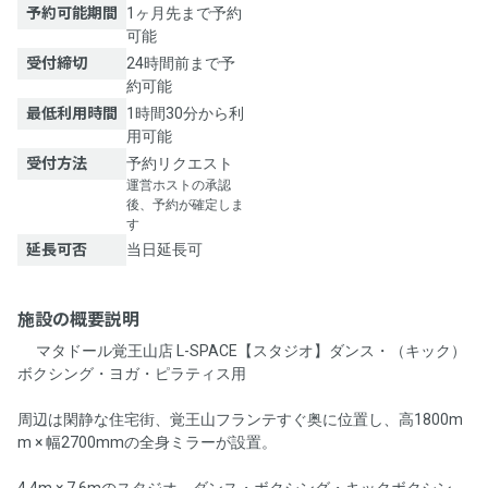
予約可能期間
1ヶ月先まで予約
可能
受付締切
24時間前まで予
約可能
最低利用時間
1時間30分から利
用可能
受付方法
予約リクエスト
運営ホストの承認
後、予約が確定しま
す
延長可否
当日延長可
施設の概要説明
🎉マタドール覚王山店 L-SPACE【スタジオ】ダンス・（キック）
ボクシング・ヨガ・ピラティス用🎉
周辺は閑静な住宅街、覚王山フランテすぐ奥に位置し、高1800m
m × 幅2700mmの全身ミラーが設置。
4.4m × 7.6mのスタジオ、ダンス・ボクシング・キックボクシン