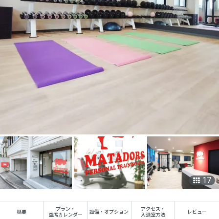
17
プラン
・
アクセス
・
概要
設備・オプション
レビュー
空席カレンダー
入退室方法