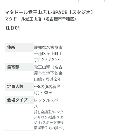
マタドール覚王山店 L-SPACE【スタジオ】
マタドール覚王山店（名古屋市千種区）
0.0
0
件
住所
愛知県名古屋市
千種区丘上町 1
丁目29-7-2 2F
最寄駅
覚王山駅（名古
屋市営地下鉄東
山線）徒歩2分
定員人数
〜8名(8名着席
可)・33㎡
会場タイプ
レンタルスペー
ス
貸し会議室/レンタ
ルサロン/撮影スタ
ジオ/スポーツ施設
部屋単位での貸出し