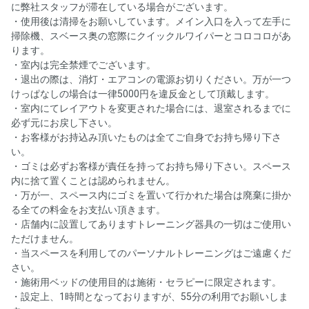
に弊社スタッフが滞在している場合がございます。
・使用後は清掃をお願いしています。メイン入口を入って左手に
掃除機、スベース奥の窓際にクイックルワイパーとコロコロがあ
ります。
・室内は完全禁煙でございます。
・退出の際は、消灯・エアコンの電源お切りください。万が一つ
けっぱなしの場合は一律5000円を違反金として頂戴します。
・室内にてレイアウトを変更された場合には、退室されるまでに
必ず元にお戻し下さい。
・お客様がお持込み頂いたものは全てご自身でお持ち帰り下さ
い。
・ゴミは必ずお客様が責任を持ってお持ち帰り下さい。スペース
内に捨て置くことは認められません。
・万が一、スペース内にゴミを置いて行かれた場合は廃棄に掛か
る全ての料金をお支払い頂きます。
・店舗内に設置してありますトレーニング器具の一切はご使用い
ただけません。
・当スペースを利用してのパーソナルトレーニングはご遠慮くだ
さい。
・施術用ベッドの使用目的は施術・セラピーに限定されます。
・設定上、1時間となっておりますが、55分の利用でお願いしま