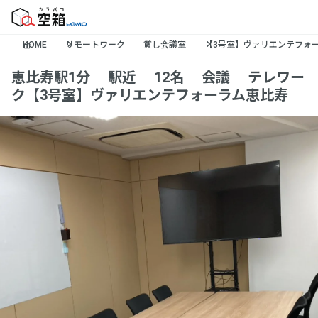
HOME
リモートワーク
貸し会議室
【3号室】ヴァリエンテフォ
恵比寿駅1分🚶‍♂️駅近🚃12名🙆‍♀️会議👩‍💻テレワー
ク【3号室】ヴァリエンテフォーラム恵比寿