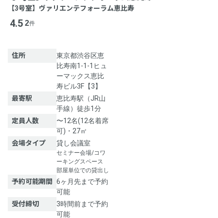
【3号室】ヴァリエンテフォーラム恵比寿
4.5
2
件
住所
東京都渋谷区恵
比寿南1-1-1ヒュ
ーマックス恵比
寿ビル3F【3】
最寄駅
恵比寿駅（JR山
手線）徒歩1分
定員人数
〜12名(12名着席
可)・27㎡
会場タイプ
貸し会議室
セミナー会場/コワ
ーキングスペース
部屋単位での貸出し
予約可能期間
6ヶ月先まで予約
可能
受付締切
3時間前まで予約
可能