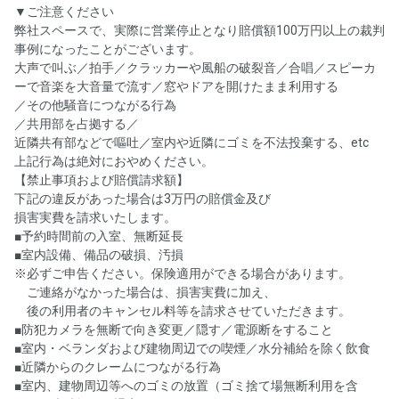
▼ご注意ください
弊社スペースで、実際に営業停止となり賠償額100万円以上の裁判
事例になったことがございます。
大声で叫ぶ／拍手／クラッカーや風船の破裂音／合唱／スピーカ
ーで音楽を大音量で流す／窓やドアを開けたまま利用する
／その他騒音につながる行為
／共用部を占拠する／
近隣共有部などで嘔吐／室内や近隣にゴミを不法投棄する、etc
上記行為は絶対におやめください。
【禁止事項および賠償請求額】
下記の違反があった場合は3万円の賠償金及び
損害実費を請求いたします。
■予約時間前の入室、無断延長
■室内設備、備品の破損、汚損
※必ずご申告ください。保険適用ができる場合があります。
ご連絡がなかった場合は、損害実費に加え、
後の利用者のキャンセル料等を請求させていただきます。
■防犯カメラを無断で向き変更／隠す／電源断をすること
■室内・ベランダおよび建物周辺での喫煙／水分補給を除く飲食
■近隣からのクレームにつながる行為
■室内、建物周辺等へのゴミの放置（ゴミ捨て場無断利用を含