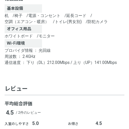
基本設備
机
/
椅子
/
電源・コンセント
/
延長コード
/
空調（エアコン・暖房）
/
トイレ(男女別)
/
防犯カメラ
オフィス用品
ホワイトボード
/
モニター
Wi-Fi環境
プロバイダ情報 ： 光回線
周波数 ： 2.4GHz
通信速度 ： 下り（DL）212.00Mbps / 上り（UP）141.00Mbps
レビュー
平均総合評価
4.5
/ 2件のレビュー
5.0
4.5
入室のしやすさ
お得さ