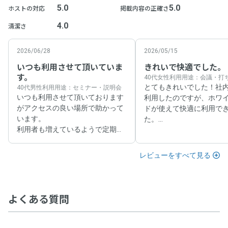
5.0
5.0
ホストの対応
掲載内容の正確さ
4.0
清潔さ
2026/06/28
2026/05/15
いつも利用させて頂いていま
きれいで快適でした。
す。
40代女性
利用用途：会議・打
とてもきれいでした！社
40代男性
利用用途：セミナー・説明会
いつも利用させて頂いております
利用したのですが、ホワ
がアクセスの良い場所で助かって
ドが使えて快適に利用で
います。

た。

利用者も増えているようで定期で
事前の質問には、とても
使っているところがたまに埋まっ
返答いただきました。

てしまう様になったのが残念で
またこの人数で必要な際
レビューをすべて見る
す。
用したいと思います。
よくある質問