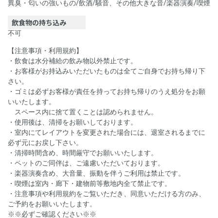
異臭・匂いの強いもの
/
飲酒
/
騒音、その他大きな音
/
楽器演奏
/
喫煙
飲食物の持ち込み
不可
【注意事項・利用規約】
・飲食は水分補給の飲み物以外禁止です。
・お客様がお持込みいただいたものは全てご自身でお持ち帰り下
さい。
・ゴミは必ずお客様が責任を持ってお持ち帰りのうえ処分をお願
いいたします。
スペース内に捨て置くことは認められません。
・使用後は、清掃をお願いしております。
・室内にてレイアウトを変更された場合には、退室されるまでに
必ず元にお戻し下さい。
・清掃時間含め、時間厳守でお願いいたします。
・ペットのご同伴は、ご遠慮いただいております。
・楽器演奏含め、大音量、振動を伴うご利用は禁止です。
・喫煙は室内・廊下・建物前等敷地内全て禁止です。
・注意事項や利用規約をご覧いただき、同意いただける方のみ、
ご予約をお願いいたします。
※※必ずご確認ください※※