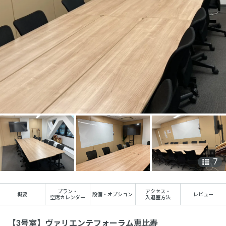
7
プラン
・
アクセス
・
概要
設備・オプション
レビュー
空席カレンダー
入退室方法
【3号室】ヴァリエンテフォーラム恵比寿