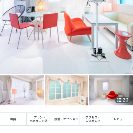
20
プラン
・
アクセス
・
概要
設備・オプション
レビュー
空席カレンダー
入退室方法