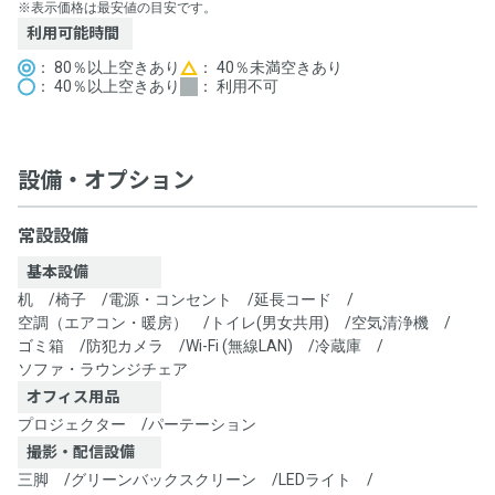
※表示価格は最安値の目安です。
利用可能時間
： 80％以上空きあり
： 40％未満空きあり
： 40％以上空きあり
： 利用不可
設備・オプション
常設設備
基本設備
机
/
椅子
/
電源・コンセント
/
延長コード
/
空調（エアコン・暖房）
/
トイレ(男女共用)
/
空気清浄機
/
ゴミ箱
/
防犯カメラ
/
Wi-Fi (無線LAN)
/
冷蔵庫
/
ソファ・ラウンジチェア
オフィス用品
プロジェクター
/
パーテーション
撮影・配信設備
三脚
/
グリーンバックスクリーン
/
LEDライト
/