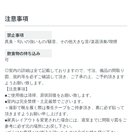
撮影&パーティースペース【リンゴバケーション四谷三丁目店】
注意事項
禁止事項
異臭・匂いの強いもの
/
騒音、その他大きな音
/
楽器演奏
/
喫煙
飲食物の持ち込み
可
◎室内の詳細は全て記載しておりますので、寸法、備品の間取り
図、規約等を必ずご確認して頂き、ご了承の上、ご予約頂きます
ようお願い致します。
【注意事項】
■ご使用後は清掃、原状回復をお願い致します。
■室内は完全禁煙・土足厳禁でございます。
＞撮影で靴を履く際は養生テープをご持参頂き、裏に必ず貼って
頂きますようお願い申し上げます。
■家具レイアウトを変更された場合には、退室までに間取り図をご
参考に必ず元の場所にお戻し下さい。