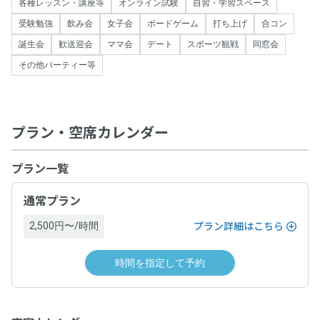
各種レッスン・講座等
オンライン試験
自習・学習スペース
受験勉強
飲み会
女子会
ボードゲーム
打ち上げ
合コン
誕生会
歓送迎会
ママ会
デート
スポーツ観戦
同窓会
その他パーティー等
プラン・空席カレンダー
プラン一覧
通常プラン
2,500円〜/時間
プラン詳細はこちら
時間を指定して予約