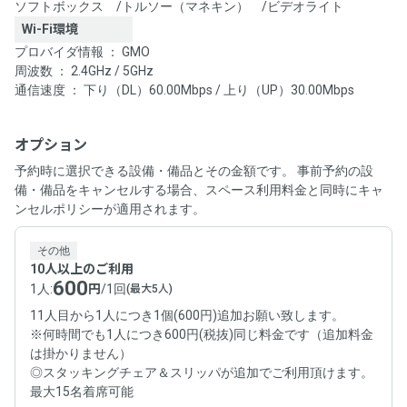
ソフトボックス
/
トルソー（マネキン）
/
ビデオライト
Wi-Fi環境
プロバイダ情報 ： GMO
周波数 ： 2.4GHz / 5GHz
通信速度 ： 下り（DL）60.00Mbps / 上り（UP）30.00Mbps
オプション
予約時に選択できる設備・備品とその金額です。 事前予約の設
備・備品をキャンセルする場合、スペース利用料金と同時にキャ
ンセルポリシーが適用されます。
その他
10人以上のご利用
600
1人
:
円
/
1回
(最大5人)
11人目から1人につき1個(600円)追加お願い致します。
※何時間でも1人につき600円(税抜)同じ料金です（追加料金
は掛かりません）
◎スタッキングチェア＆スリッパが追加でご利用頂けます。
最大15名着席可能