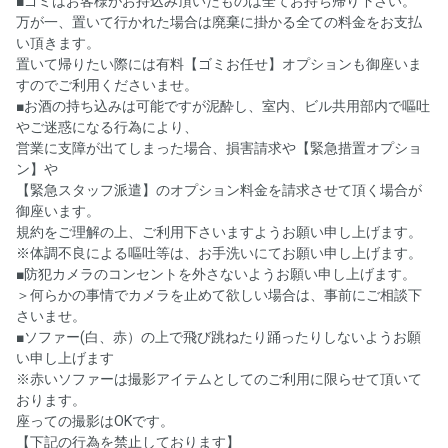
■ゴミはお客様がお持込み頂いたものは全てお持ち帰り下さい。
万が一、置いて行かれた場合は廃棄に掛かる全ての料金をお支払
い頂きます。
置いて帰りたい際には有料【ゴミお任せ】オプションも御座いま
すのでご利用くださいませ。
■お酒の持ち込みは可能ですが泥酔し、室内、ビル共用部内で嘔吐
やご迷惑になる行為により、
営業に支障が出てしまった場合、損害請求や【緊急措置オプショ
ン】や
【緊急スタッフ派遣】のオプション料金を請求させて頂く場合が
御座います。
規約をご理解の上、ご利用下さいますようお願い申し上げます。
※体調不良による嘔吐等は、お手洗いにてお願い申し上げます。
■防犯カメラのコンセントを外さないようお願い申し上げます。
＞何らかの事情でカメラを止めて欲しい場合は、事前にご相談下
さいませ。
■ソファー(白、赤）の上で飛び跳ねたり踊ったりしないようお願
い申し上げます
※赤いソファーは撮影アイテムとしてのご利用に限らせて頂いて
おります。
座っての撮影はOKです。
【下記の行為を禁止しております】