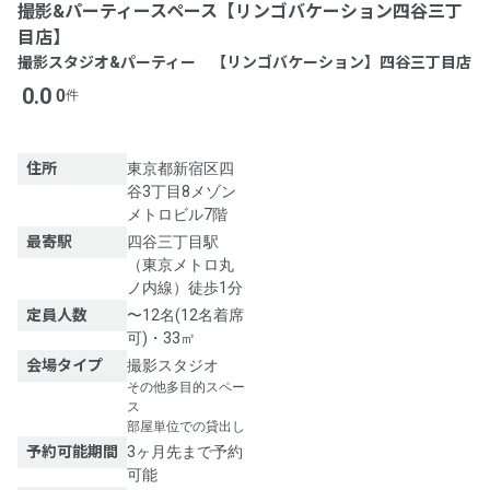
撮影&パーティースペース【リンゴバケーション四谷三丁
目店】
撮影スタジオ&パーティー 【リンゴバケーション】四谷三丁目店
0.0
0
件
住所
東京都新宿区四
谷3丁目8メゾン
メトロビル7階
最寄駅
四谷三丁目駅
（東京メトロ丸
ノ内線）徒歩1分
定員人数
〜12名(12名着席
可)・33㎡
会場タイプ
撮影スタジオ
その他多目的スペー
ス
部屋単位での貸出し
予約可能期間
3ヶ月先まで予約
可能