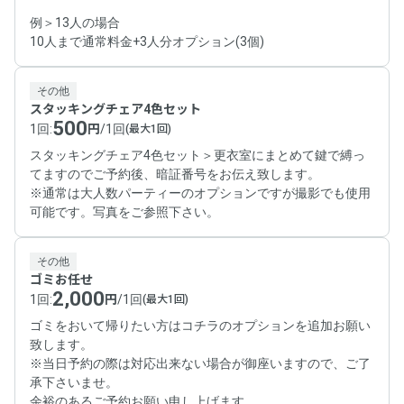
例＞13人の場合
10人まで通常料金+3人分オプション(3個)
その他
スタッキングチェア4色セット
500
1回
:
円
/
1回
(最大1回)
スタッキングチェア4色セット＞更衣室にまとめて鍵で縛っ
てますのでご予約後、暗証番号をお伝え致します。
※通常は大人数パーティーのオプションですが撮影でも使用
その他
ゴミお任せ
2,000
1回
:
円
/
1回
(最大1回)
ゴミをおいて帰りたい方はコチラのオプションを追加お願い
致します。
※当日予約の際は対応出来ない場合が御座いますので、ご了
承下さいませ。
余裕のあるご予約お願い申し上げます。