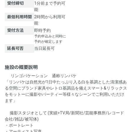
受付締切
1分前まで予約可
能
最低利用時間
2時間から利用可
能
受付方法
即時予約
予約申込みと同時に
予約が確定します
延長可否
当日延長可
施設の概要説明
💫 リンゴバケーション 通称リンバケ 💫
「リンバケは自然光が1日中たっぷり入る白を基調とした清潔感あ
る空間にブランド家具やレトロ基調品を備えスマート&リラックス
をモットーに撮影やパーティー等様々なシーンでご利用いただけ
ます」
📸撮影スタジオとして (実績>TV局/新聞社/芸能事務所/レコード
会社/雑誌/被写体)
・ポートレート
・アーティスト写真