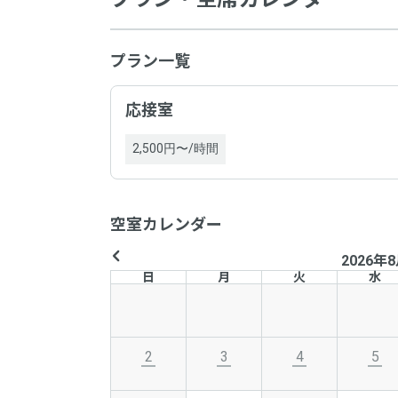
プラン一覧
応接室
2,500円〜/時間
空室カレンダー
2026年
日
月
火
水
2
3
4
5