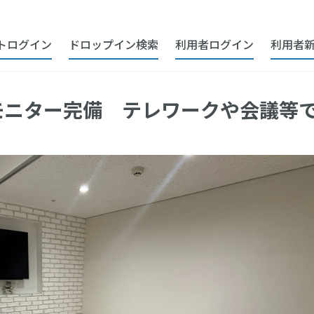
トログイン
ドロップイン検索
利用者ログイン
利用者
直結/徒歩6分】応接室
i/モニター完備 テレワークや会議等