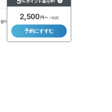
5
％ ポイント還元中!
2,500
円〜
/
時間
0
件
予約にすすむ