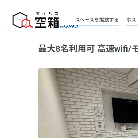
スペースを掲載する
ホス
HOME
リモートワーク
貸し会議室
【横浜駅
最大8名利用可 高速wif