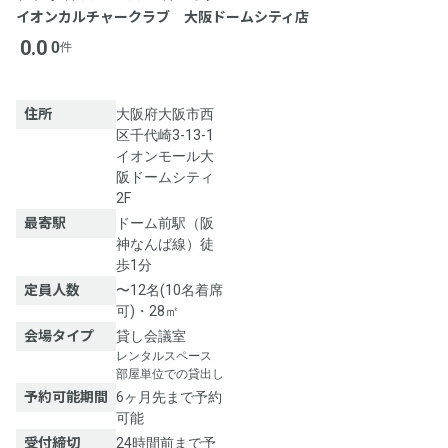
イオンカルチャークラブ 大阪ドームシティ店
0.0
0
件
住所
大阪府大阪市西
区千代崎3-13-1
イオンモール大
阪ドームシティ
2F
最寄駅
ドーム前駅（阪
神なんば線）徒
歩1分
定員人数
〜12名(10名着席
可)・28㎡
会場タイプ
貸し会議室
レンタルスペース
部屋単位での貸出し
予約可能期間
6ヶ月先まで予約
可能
受付締切
24時間前まで予