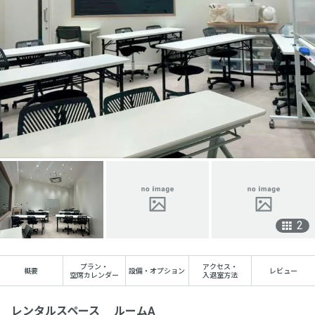
2
プラン
・
アクセス
・
概要
設備・オプション
レビュー
空席カレンダー
入退室方法
レンタルスペース ルームA